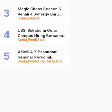
Auto Stand Out
Magic Chess Season 6
Kenali 4 Synergy Baru
Game
Hiburan
Terkuat
UBSI Sukabumi Gelar
Campus Hiring Bersama
Berita
Pendidikan
PKSS, Buka Peluang Kerja
di BRI Group
ASMILA X Pasundan:
Seminar Personal
Berita
Pendidikan
Teknologi
Branding dan Kreativitas
Generasi Muda Bersama
SDKF