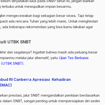
belum dinyatakan lulus pada SNBP tahun ini, jangan biarkan
ng terbuka untuk mewujudkan impian besarmu.
gkin mengecewakan bagi sebagian besar siswa. Tapi tetap
, pasti ada rencana Tuhan yang lebih manis. Untuk menghindari
ut, ada beberapa rekomendasi yang bisa kamu lakukan agar
kuti UTBK SNBT
khir dari segalanya? Ingatlah bahwa masih ada peluang besar
pianmu melalui jalur alternatif, yaitu
Ujian Tes Berbasis
es (UTBK SNBT)
.
dikbud RI Canberra Apresiasi Kehadiran
e (MAC)
kan prestasi, jalur SNBT mengandalkan penilaian berdasarkan
us dalam SNBT, sangat penting untuk mempersiapkan diri sedini