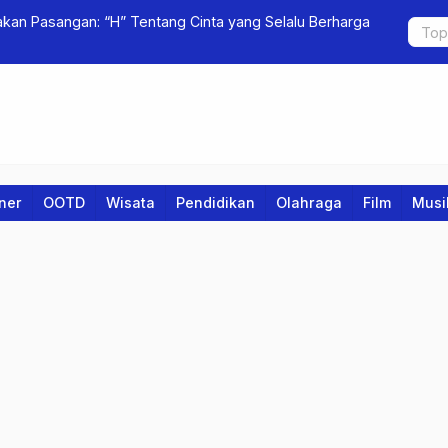
kan Pasangan: “H” Tentang Cinta yang Selalu Berharga
ZHEPRASCA 
iner
OOTD
Wisata
Pendidikan
Olahraga
Film
Musi