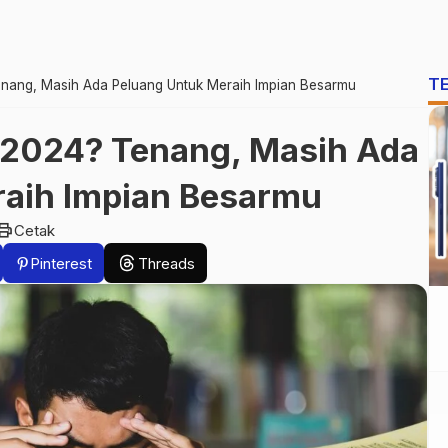
T
nang, Masih Ada Peluang Untuk Meraih Impian Besarmu
 2024? Tenang, Masih Ada
raih Impian Besarmu
rint
Cetak
Pinterest
Threads