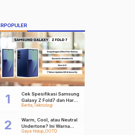
ERPOPULER
Cek Spesifikasi Samsung
Galaxy Z Fold7 dan Harga
Berita
Teknologi
Resminya
Warm, Cool, atau Neutral
Undertone? Ini Warna
Gaya Hidup
OOTD
Baju yang Bikin Kamu