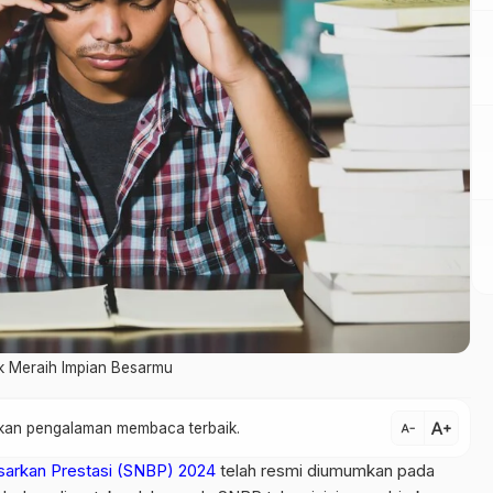
k Meraih Impian Besarmu
text_increase
atkan pengalaman membaca terbaik.
text_decrease
asarkan Prestasi (SNBP) 2024
telah resmi diumumkan pada