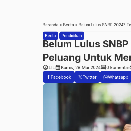
Beranda
»
Berita
»
Belum Lulus SNBP 2024? Te
Berita
Pendidikan
Belum Lulus SNBP
Peluang Untuk Me
account_circle
calendar_month
comment
p
LIL
Kamis, 28 Mar 2024
0 komentar
Facebook
Twitter
Whatsapp