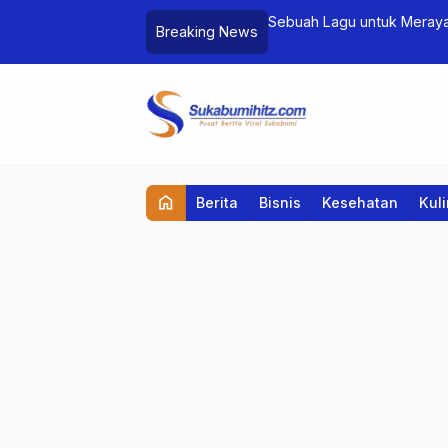
POB Pembelajaran Daring Berbasis
Sebuah Lagu untuk Meraya
Breaking News
home
Berita
Bisnis
Kesehatan
Kul