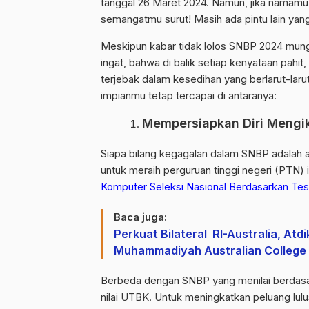
tanggal 26 Maret 2024. Namun, jika namamu 
semangatmu surut! Masih ada pintu lain ya
Meskipun kabar tidak lolos SNBP 2024 mun
ingat, bahwa di balik setiap kenyataan pahit
terjebak dalam kesedihan yang berlarut-lar
impianmu tetap tercapai di antaranya:
Mempersiapkan Diri Mengi
Siapa bilang kegagalan dalam SNBP adalah a
untuk meraih perguruan tinggi negeri (PTN) im
Komputer Seleksi Nasional Berdasarkan T
Baca juga:
Perkuat Bilateral RI-Australia, At
Muhammadiyah Australian Colleg
Berbeda dengan SNBP yang menilai berdasar
nilai UTBK. Untuk meningkatkan peluang lul