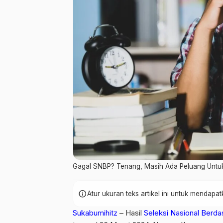
Gagal SNBP? Tenang, Masih Ada Peluang Untu
info
Atur ukuran teks artikel ini untuk mendap
Sukabumihitz
– Hasil
Seleksi Nasional Berd