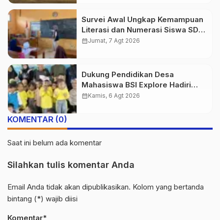
Survei Awal Ungkap Kemampuan
Literasi dan Numerasi Siswa SDN
Simpenan
calendar_month
Jumat, 7 Agt 2026
Dukung Pendidikan Desa
Mahasiswa BSI Explore Hadiri
Peresmian TK PGRI Al-Istiqomah
calendar_month
Kamis, 6 Agt 2026
Desa Gunung Batu
KOMENTAR (0)
Saat ini belum ada komentar
Silahkan tulis komentar Anda
Email Anda tidak akan dipublikasikan. Kolom yang bertanda
bintang (*) wajib diisi
Komentar*