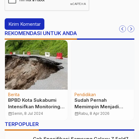
REKOMENDASI UNTUK ANDA
Berita
Pendidikan
BPBD Kota Sukabumi
Sudah Pernah
Intensifkan Monitoring
Memimpin Menjadi
di Lokasi Rawan
Ketua OSIS, Masa Masih
calendar_month
Senin, 8 Jul 2024
calendar_month
Rabu, 8 Apr 2026
Longsor
Ragu Lanjut Kuliah? Ini
TERPOPULER
Solusinya
Cek Spesifikasi Samsung Galaxy Z Fold7