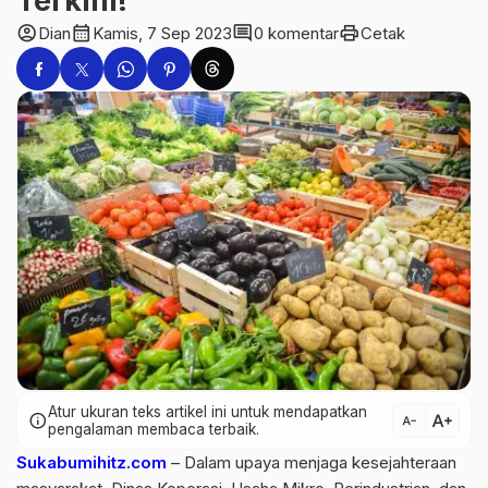
Terkini!
account_circle
calendar_month
comment
print
Dian
Kamis, 7 Sep 2023
0 komentar
Cetak
Atur ukuran teks artikel ini untuk mendapatkan
text_increase
info
text_decrease
pengalaman membaca terbaik.
Sukabumihitz.com
– Dalam upaya menjaga kesejahteraan