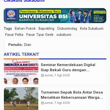
Cikukulu Sukabumi
Tags
Bahan Pokok
Bapokting
Diskumindag
Kota Sukabumi
Pasar Pelita
Pasar Tipar Gede
sukabumi
Penulis
: Dian
ARTIKEL TERKAIT
Seminar Kemerdekaan Digital
Siap Bekali Guru dengan
Wawasan AI hingga Robotika di
calendar_month
Jumat, 7 Agt 2026
Era Digital
Turnamen Sepak Bola Antar Desa
Meriahkan Kebersamaan Warga
Purwasedar
calendar_month
Jumat, 7 Agt 2026