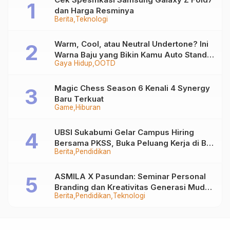
dan Harga Resminya
Berita
Teknologi
Warm, Cool, atau Neutral Undertone? Ini
Warna Baju yang Bikin Kamu Auto Stand
Gaya Hidup
OOTD
Out
Magic Chess Season 6 Kenali 4 Synergy
Baru Terkuat
Game
Hiburan
UBSI Sukabumi Gelar Campus Hiring
Bersama PKSS, Buka Peluang Kerja di BRI
Berita
Pendidikan
Group
ASMILA X Pasundan: Seminar Personal
Branding dan Kreativitas Generasi Muda
Berita
Pendidikan
Teknologi
Bersama SDKF