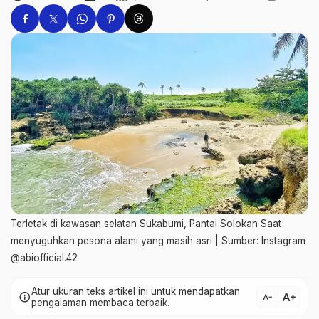
Terletak di kawasan selatan Sukabumi, Pantai Solokan Saat
menyuguhkan pesona alami yang masih asri | Sumber: Instagram
@abiofficial.42
Atur ukuran teks artikel ini untuk mendapatkan
text_increase
info
text_decrease
pengalaman membaca terbaik.