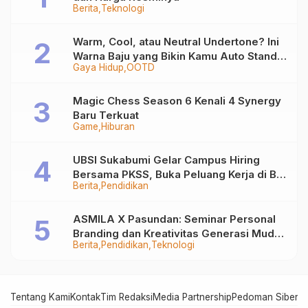
Berita
Teknologi
Warm, Cool, atau Neutral Undertone? Ini
Warna Baju yang Bikin Kamu Auto Stand
Gaya Hidup
OOTD
Out
Magic Chess Season 6 Kenali 4 Synergy
Baru Terkuat
Game
Hiburan
UBSI Sukabumi Gelar Campus Hiring
Bersama PKSS, Buka Peluang Kerja di BRI
Berita
Pendidikan
Group
ASMILA X Pasundan: Seminar Personal
Branding dan Kreativitas Generasi Muda
Berita
Pendidikan
Teknologi
Bersama SDKF
Tentang Kami
Kontak
Tim Redaksi
Media Partnership
Pedoman Siber
In