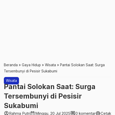
Beranda
»
Gaya Hidup
»
Wisata
»
Pantai Solokan Saat: Surga
Tersembunyi di Pesisir Sukabumi
Wisata
Pantai Solokan Saat: Surga
Tersembunyi di Pesisir
Sukabumi
account_circle
calendar_month
comment
print
Rahma Putri
Minggu, 20 Jul 2025
0 komentar
Cetak