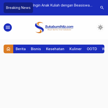
a Sukabumi Sabet
Ingin Anak Kuliah dengan Beasiswa?
TensorFl
search
Breaking News
a Terinovatif dalam
Simak Strateginya di Seminar
Pembelaja
Parenting
Syaraf Ti
menu
light_mode
home
Berita
Bisnis
Kesehatan
Kuliner
OOTD
Wis