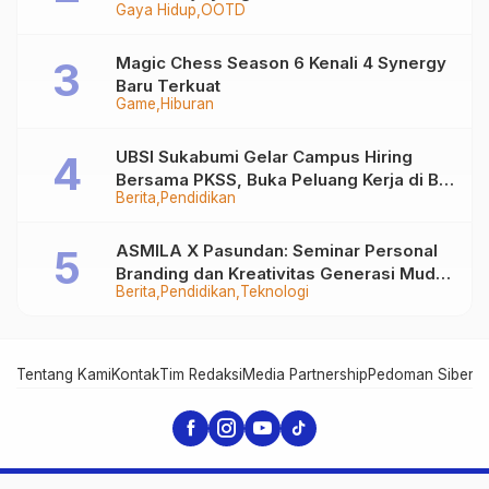
Gaya Hidup
OOTD
Out
Magic Chess Season 6 Kenali 4 Synergy
Baru Terkuat
Game
Hiburan
UBSI Sukabumi Gelar Campus Hiring
Bersama PKSS, Buka Peluang Kerja di BRI
Berita
Pendidikan
Group
ASMILA X Pasundan: Seminar Personal
Branding dan Kreativitas Generasi Muda
Berita
Pendidikan
Teknologi
Bersama SDKF
Tentang Kami
Kontak
Tim Redaksi
Media Partnership
Pedoman Siber
In