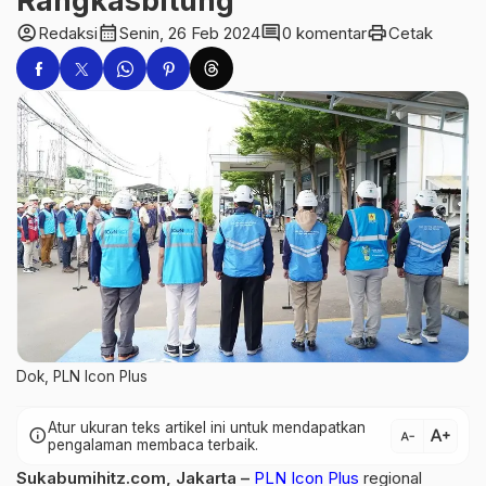
Rangkasbitung
account_circle
calendar_month
comment
print
Redaksi
Senin, 26 Feb 2024
0 komentar
Cetak
Dok, PLN Icon Plus
Atur ukuran teks artikel ini untuk mendapatkan
text_increase
info
text_decrease
pengalaman membaca terbaik.
Sukabumihitz.com, Jakarta –
PLN Icon Plus
regional