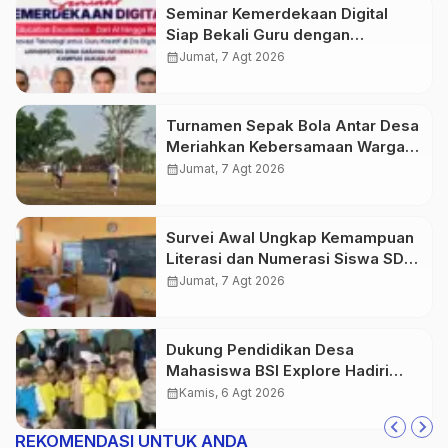
Seminar Kemerdekaan Digital
Siap Bekali Guru dengan
Wawasan AI hingga Robotika di
calendar_month
Jumat, 7 Agt 2026
Era Digital
Turnamen Sepak Bola Antar Desa
Meriahkan Kebersamaan Warga
Purwasedar
calendar_month
Jumat, 7 Agt 2026
Survei Awal Ungkap Kemampuan
Literasi dan Numerasi Siswa SDN
Simpenan
calendar_month
Jumat, 7 Agt 2026
Dukung Pendidikan Desa
Mahasiswa BSI Explore Hadiri
Peresmian TK PGRI Al-Istiqomah
calendar_month
Kamis, 6 Agt 2026
Desa Gunung Batu
REKOMENDASI UNTUK ANDA