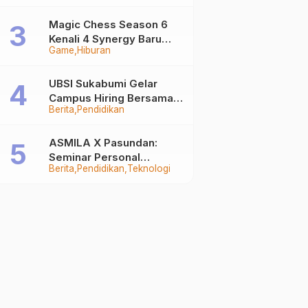
Auto Stand Out
Magic Chess Season 6
Kenali 4 Synergy Baru
Game
Hiburan
Terkuat
UBSI Sukabumi Gelar
Campus Hiring Bersama
Berita
Pendidikan
PKSS, Buka Peluang Kerja
di BRI Group
ASMILA X Pasundan:
Seminar Personal
Berita
Pendidikan
Teknologi
Branding dan Kreativitas
Generasi Muda Bersama
SDKF