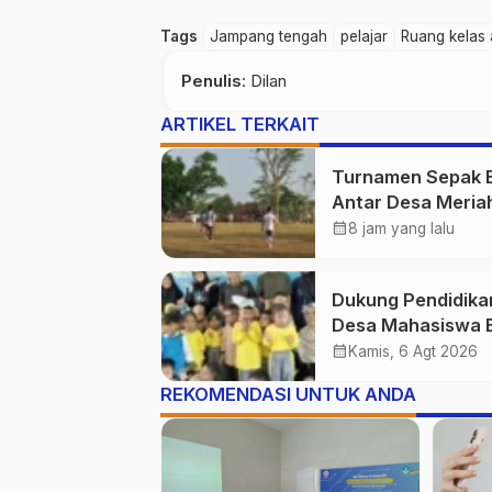
Tags
Jampang tengah
pelajar
Ruang kelas
Penulis
: Dilan
ARTIKEL TERKAIT
Turnamen Sepak 
Antar Desa Meria
Kebersamaan Wa
calendar_month
8 jam yang lalu
Purwasedar
Dukung Pendidika
Desa Mahasiswa 
Explore Hadiri
calendar_month
Kamis, 6 Agt 2026
Peresmian TK PGR
REKOMENDASI UNTUK ANDA
Istiqomah Desa
Gunung Batu