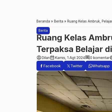
Beranda
»
Berita
»
Ruang Kelas Ambruk, Pelaj
Berita
Ruang Kelas Ambru
Terpaksa Belajar 
account_circle
calendar_month
comment
pr
Dilan
Kamis, 1 Agt 2024
0 komentar
Facebook
Twitter
Whatsapp