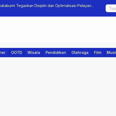
 Sukabumi Tegaskan Disiplin dan Optimalisasi Pelayanan
Keren! Ibu-
iner
OOTD
Wisata
Pendidikan
Olahraga
Film
Musi