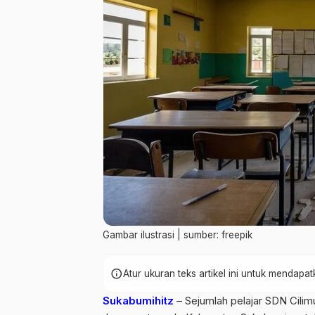
Gambar ilustrasi | sumber: freepik
info
Atur ukuran teks artikel ini untuk mendap
Sukabumihitz
– Sejumlah pelajar SDN Cilim