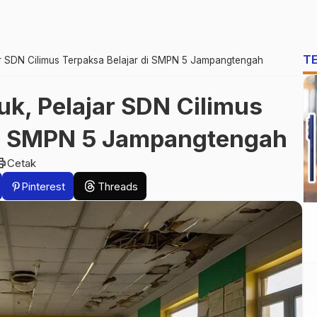
T
ar SDN Cilimus Terpaksa Belajar di SMPN 5 Jampangtengah
k, Pelajar SDN Cilimus
di SMPN 5 Jampangtengah
int
Cetak
Pinterest
Threads