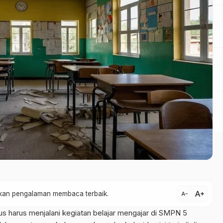
text_increase
atkan pengalaman membaca terbaik.
text_decrease
us harus menjalani kegiatan belajar mengajar di SMPN 5