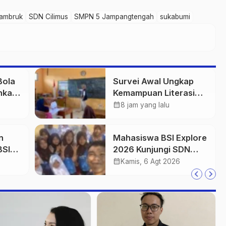
 ambruk
SDN Cilimus
SMPN 5 Jampangtengah
sukabumi
Bola
Survei Awal Ungkap
hkan
Kemampuan Literasi
rga
dan Numerasi Siswa
calendar_month
8 jam yang lalu
SDN Simpenan
n
Mahasiswa BSI Explore
BSI
2026 Kunjungi SDN
Simpenan, Saksikan
calendar_month
Kamis, 6 Agt 2026
I Al-
Persiapan Lomba
Pramuka Tingkat
Kecamatan