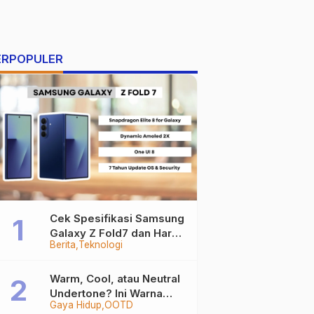
ERPOPULER
Cek Spesifikasi Samsung
Galaxy Z Fold7 dan Harga
Berita
Teknologi
Resminya
Warm, Cool, atau Neutral
Undertone? Ini Warna
Gaya Hidup
OOTD
Baju yang Bikin Kamu