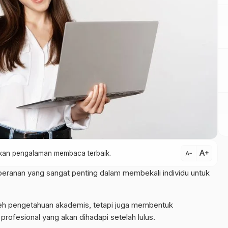
text_increase
atkan pengalaman membaca terbaik.
text_decrease
peranan yang sangat penting dalam membekali individu untuk
leh pengetahuan akademis, tetapi juga membentuk
profesional yang akan dihadapi setelah lulus.