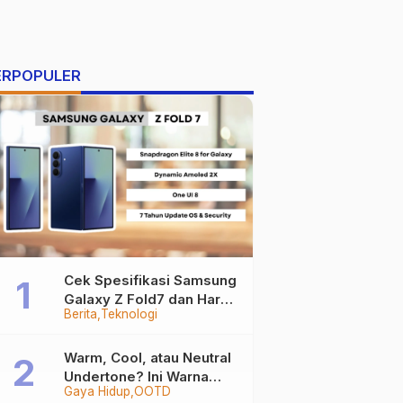
ERPOPULER
Cek Spesifikasi Samsung
Galaxy Z Fold7 dan Harga
Berita
Teknologi
Resminya
Warm, Cool, atau Neutral
Undertone? Ini Warna
Gaya Hidup
OOTD
Baju yang Bikin Kamu