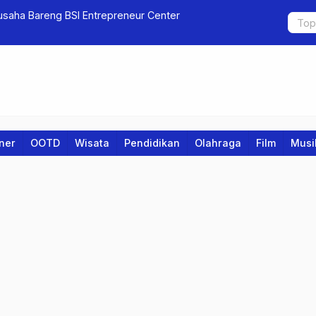
 BSI Entrepreneur Center
Mahasiswa Universitas B
iner
OOTD
Wisata
Pendidikan
Olahraga
Film
Musi