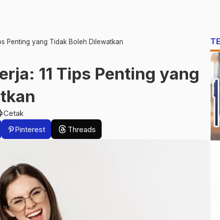
T
ps Penting yang Tidak Boleh Dilewatkan
rja: 11 Tips Penting yang
atkan
nt
Cetak
Pinterest
Threads