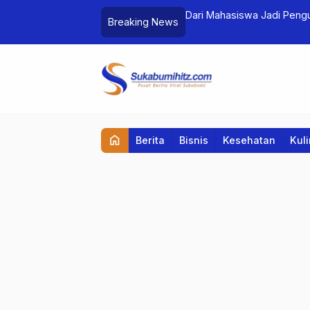
kasi Zahir Accounting
Dari Mahasiswa Jadi Pengusaha Bareng
Breaking News
home
Berita
Bisnis
Kesehatan
Kul