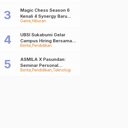
Auto Stand Out
Magic Chess Season 6
Kenali 4 Synergy Baru
Game
Hiburan
Terkuat
UBSI Sukabumi Gelar
Campus Hiring Bersama
Berita
Pendidikan
PKSS, Buka Peluang Kerja
di BRI Group
ASMILA X Pasundan:
Seminar Personal
Berita
Pendidikan
Teknologi
Branding dan Kreativitas
Generasi Muda Bersama
SDKF