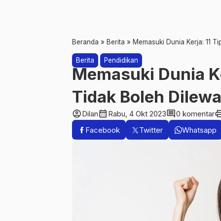
Beranda
»
Berita
»
Memasuki Dunia Kerja: 11 Ti
Berita
Pendidikan
Memasuki Dunia Ke
Tidak Boleh Dilew
account_circle
calendar_month
comment
pri
Dilan
Rabu, 4 Okt 2023
0 komentar
Facebook
Twitter
Whatsapp