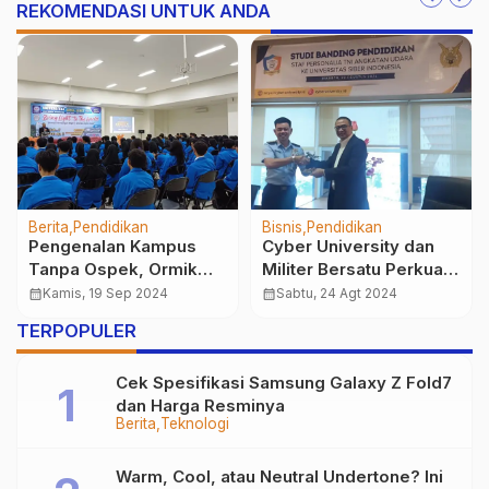
REKOMENDASI UNTUK ANDA
Pendidikan
Kesehatan
Beasiswa MTryout
Boleh atau Tidak
at
Batch 2 untuk Siswa
Keramas Saat Haid? Ini
SMA: Beasiswa 100%
Penjelasan Ahli
calendar_month
Kamis, 13 Jul 2023
calendar_month
Jumat, 19 Sep 2025
TERPOPULER
Cek Spesifikasi Samsung Galaxy Z Fold7
dan Harga Resminya
Berita
Teknologi
Warm, Cool, atau Neutral Undertone? Ini