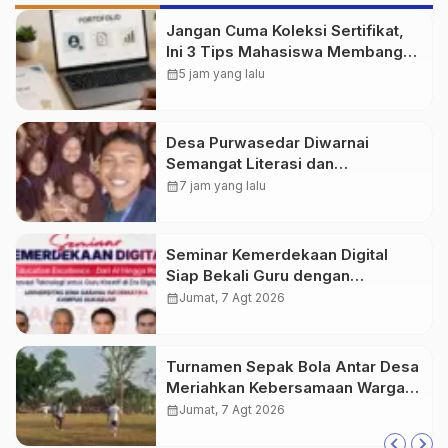
Jangan Cuma Koleksi Sertifikat,
Ini 3 Tips Mahasiswa Membangun
Portofolio Karier yang Dilirik
calendar_month
5 jam yang lalu
Industri
Desa Purwasedar Diwarnai
Semangat Literasi dan
Nasionalisme
calendar_month
7 jam yang lalu
Seminar Kemerdekaan Digital
Siap Bekali Guru dengan
Wawasan AI hingga Robotika di
calendar_month
Jumat, 7 Agt 2026
Era Digital
Turnamen Sepak Bola Antar Desa
Meriahkan Kebersamaan Warga
Purwasedar
calendar_month
Jumat, 7 Agt 2026