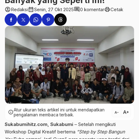
Banyak yang Seperti Ini!”
account_circle
calendar_month
comment
print
Redaksi
Senin, 27 Okt 2025
0 komentar
Cetak
Atur ukuran teks artikel ini untuk mendapatkan
text_increase
info
text_decrease
pengalaman membaca terbaik.
Sukabumihitz.com, Sukabumi
– Setelah mengikuti
Workshop Digital Kreatif bertema
“Step by Step Bangun