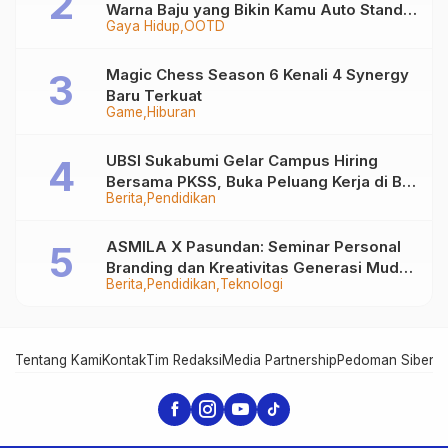
Warna Baju yang Bikin Kamu Auto Stand
Gaya Hidup
OOTD
Out
Magic Chess Season 6 Kenali 4 Synergy
Baru Terkuat
Game
Hiburan
UBSI Sukabumi Gelar Campus Hiring
Bersama PKSS, Buka Peluang Kerja di BRI
Berita
Pendidikan
Group
ASMILA X Pasundan: Seminar Personal
Branding dan Kreativitas Generasi Muda
Berita
Pendidikan
Teknologi
Bersama SDKF
Tentang Kami
Kontak
Tim Redaksi
Media Partnership
Pedoman Siber
In