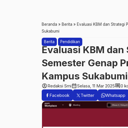
Beranda
»
Berita
»
Evaluasi KBM dan Strategi 
Sukabumi
Berita
Pendidikan
Evaluasi KBM dan 
Semester Genap Pr
Kampus Sukabumi
account_circle
calendar_month
comment
Redaksi Smi
Selasa, 11 Mar 2025
0 k
Facebook
Twitter
Whatsapp