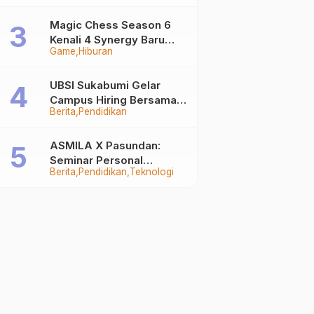
Auto Stand Out
Magic Chess Season 6
Kenali 4 Synergy Baru
Game
Hiburan
Terkuat
UBSI Sukabumi Gelar
Campus Hiring Bersama
Berita
Pendidikan
PKSS, Buka Peluang Kerja
di BRI Group
ASMILA X Pasundan:
Seminar Personal
Berita
Pendidikan
Teknologi
Branding dan Kreativitas
Generasi Muda Bersama
SDKF