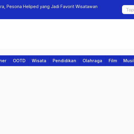
 Jadi Favorit Wisatawan
Generasi Strawberry Dinilai Tak Siap
iner
OOTD
Wisata
Pendidikan
Olahraga
Film
Musi