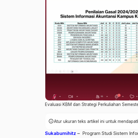
Evaluasi KBM dan Strategi Perkuliahan Semeste
info
Atur ukuran teks artikel ini untuk mendap
Sukabumi
hitz
–
Program Studi Sistem Info