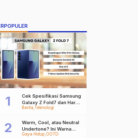
ERPOPULER
Cek Spesifikasi Samsung
Galaxy Z Fold7 dan Harga
Berita
Teknologi
Resminya
Warm, Cool, atau Neutral
Undertone? Ini Warna
Gaya Hidup
OOTD
Baju yang Bikin Kamu