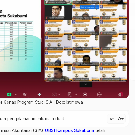
r Genap Program Studi SIA | Doc: Istimewa
text_increase
atkan pengalaman membaca terbaik.
text_decrease
rmasi Akuntansi (SIA)
UBSI Kampus Sukabumi
telah