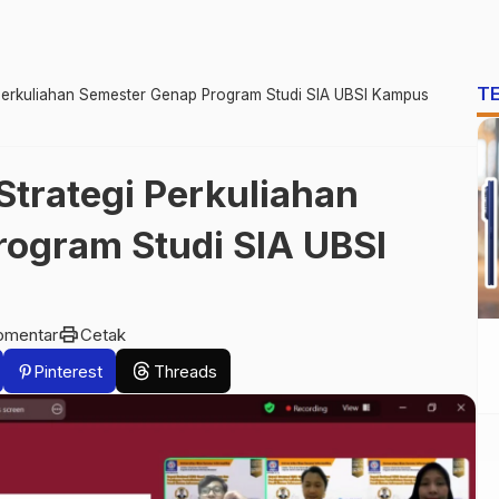
T
Perkuliahan Semester Genap Program Studi SIA UBSI Kampus
Strategi Perkuliahan
ogram Studi SIA UBSI
print
omentar
Cetak
Pinterest
Threads