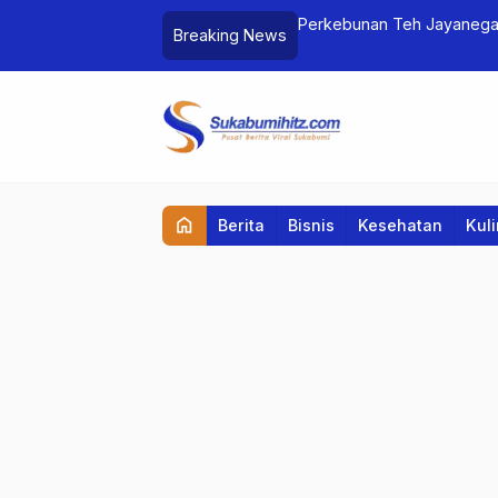
ilir Walikota
Perkebunan Teh Jayanegara, Pesona Heliped yang
Breaking News
home
Berita
Bisnis
Kesehatan
Kul