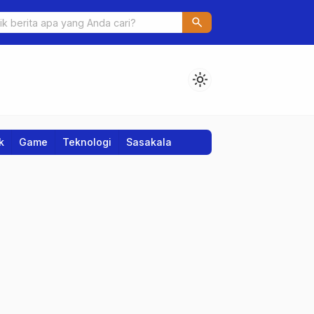
irkan Australia Lewat Adu Penalti, Lolos ke 16 Besar Piala Dunia 20
search
light_mode
k
Game
Teknologi
Sasakala