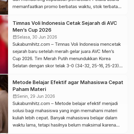
memanfaatkan promo berbatas waktu, stok terbatas,
hingga produk edisi khusus agar calon pembeli
segera melakukan transaksi. Cara tersebut terbukti
Timnas Voli Indonesia Cetak Sejarah di AVC
mampu meningkatkan penjualan dalam waktu singkat.
Men’s Cup 2026
Namun, banyak pelaku usaha mulai mempertanyakan
calendar_month
Selasa, 30 Jun 2026
apakah strategi ini benar-benar efektif untuk […]
Sukabumihitz.com – Timnas Voli Indonesia mencetak
sejarah baru setelah meraih gelar juara AVC Men’s
Cup 2026. Tim Merah Putih menundukkan Korea
Selatan dengan skor telak 3-0 (34-32, 25-16, 25-23)
pada partai final yang berlangsung di Veer Savarkar
Sports Complex, Ahmedabad, India, Minggu
Metode Belajar Efektif agar Mahasiswa Cepat
(28/6/2026). Hasil tersebut menjadi gelar pertama
Paham Materi
Indonesia sepanjang keikutsertaan pada turnamen voli
calendar_month
Senin, 29 Jun 2026
putra […]
Sukabumihitz.com – Metode belajar efektif menjadi
solusi bagi mahasiswa yang ingin memahami materi
kuliah lebih cepat. Banyak mahasiswa belajar dalam
waktu lama, tetapi hasilnya belum maksimal karena
memakai strategi yang kurang tepat. Padahal,