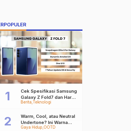
ERPOPULER
Cek Spesifikasi Samsung
Galaxy Z Fold7 dan Harga
Berita
Teknologi
Resminya
Warm, Cool, atau Neutral
Undertone? Ini Warna
Gaya Hidup
OOTD
Baju yang Bikin Kamu