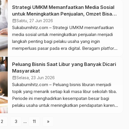
pemahaman materi lebih bergantung pada cara belajar
Strategi UMKM Memanfaatkan Media Sosial
daripada lamanya waktu belajar. Perkembangan
untuk Meningkatkan Penjualan, Omzet Bisa
teknologi memberi kemudahan memperoleh materi
Naik!
calendar_month
Sabtu, 27 Jun 2026
kuliah. Namun, banyaknya sumber informasi […]
Sukabumihitz.com – Strategi UMKM memanfaatkan
media sosial untuk meningkatkan penjualan menjadi
langkah penting bagi pelaku usaha yang ingin
memperluas pasar pada era digital. Beragam platform
seperti Instagram, TikTok, Facebook, serta
WhatsApp Business membantu UMKM
Peluang Bisnis Saat Libur yang Banyak Dicari
memperkenalkan produk, membangun kepercayaan
Masyarakat
pelanggan, sekaligus mendorong peningkatan
calendar_month
Selasa, 23 Jun 2026
penjualan. Melalui penerapan strategi yang tepat,
Sukabumihitz.com – Peluang bisnis liburan menjadi
pelaku usaha mampu memperkuat daya saing dan […]
topik yang menarik setiap kali masa libur sekolah tiba.
Periode ini menghadirkan kesempatan besar bagi
pelaku usaha untuk meningkatkan pendapatan karena
aktivitas masyarakat meningkat secara signifikan.
Selain berwisata, banyak keluarga juga mencari
2
3
…
11
»
berbagai layanan dan produk yang mendukung