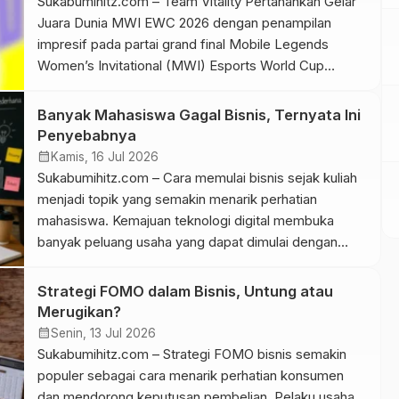
Sukabumihitz.com – Team Vitality Pertahankan Gelar
Juara Dunia MWI EWC 2026 dengan penampilan
impresif pada partai grand final Mobile Legends
Women’s Invitational (MWI) Esports World Cup
(EWC) 2026. Tim yang diperkuat roster asal Indonesia
itu mengalahkan wakil Filipina, NAVI PH, dengan skor
Banyak Mahasiswa Gagal Bisnis, Ternyata Ini
4-2 pada laga puncak yang berlangsung di Paris,
Penyebabnya
Prancis, Sabtu, 18 Juli 2026. […]
calendar_month
Kamis, 16 Jul 2026
Sukabumihitz.com – Cara memulai bisnis sejak kuliah
menjadi topik yang semakin menarik perhatian
mahasiswa. Kemajuan teknologi digital membuka
banyak peluang usaha yang dapat dimulai dengan
modal terjangkau. Banyak mahasiswa mulai
menjalankan bisnis untuk menambah penghasilan
Strategi FOMO dalam Bisnis, Untung atau
sekaligus mengembangkan pengalaman berwirausaha
Merugikan?
sejak dini. Namun, semangat memulai usaha saja
calendar_month
Senin, 13 Jul 2026
belum cukup untuk membangun bisnis yang mampu
Sukabumihitz.com – Strategi FOMO bisnis semakin
bertahan dalam […]
populer sebagai cara menarik perhatian konsumen
dan mendorong keputusan pembelian. Pelaku usaha