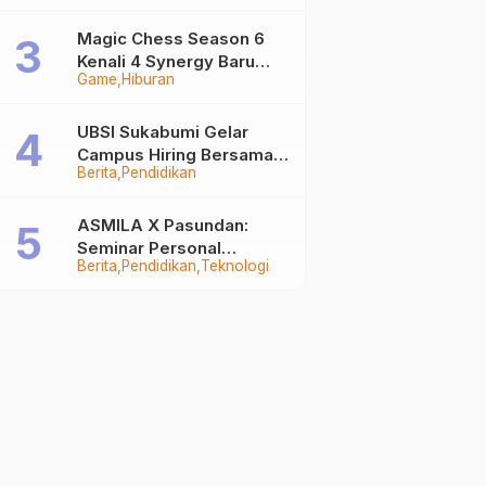
Auto Stand Out
Magic Chess Season 6
Kenali 4 Synergy Baru
Game
Hiburan
Terkuat
UBSI Sukabumi Gelar
Campus Hiring Bersama
Berita
Pendidikan
PKSS, Buka Peluang Kerja
di BRI Group
ASMILA X Pasundan:
Seminar Personal
Berita
Pendidikan
Teknologi
Branding dan Kreativitas
Generasi Muda Bersama
SDKF