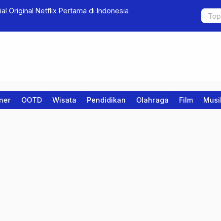
al Original Netflix Pertama di Indonesia
Re-Grand O
dan Susana
iner
OOTD
Wisata
Pendidikan
Olahraga
Film
Musi