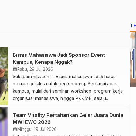
T
Bisnis Mahasiswa Jadi Sponsor Event
Kampus, Kenapa Nggak?
calendar_month
Rabu, 29 Jul 2026
Sukabumihitz.com – Bisnis mahasiswa tidak harus
menunggu lulus untuk berkembang. Berbagai acara
kampus, mulai dari seminar, workshop, program kerja
organisasi mahasiswa, hingga PKKMB, selalu
menghadirkan suasana yang ramai. Momen seperti ini
bukan hanya menjadi ajang berkumpul, tetapi juga
Team Vitality Pertahankan Gelar Juara Dunia
membuka peluang untuk memperkenalkan usaha
MWI EWC 2026
kepada lebih banyak orang. Namun, jika kamu sedang
calendar_month
Minggu, 19 Jul 2026
merintis usaha, keramaian tersebut […]