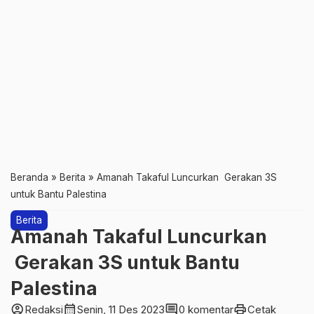
Beranda
»
Berita
»
Amanah Takaful Luncurkan Gerakan 3S
untuk Bantu Palestina
Berita
Amanah Takaful Luncurkan
Gerakan 3S untuk Bantu
Palestina
account_circle
calendar_month
comment
print
Redaksi
Senin, 11 Des 2023
0 komentar
Cetak