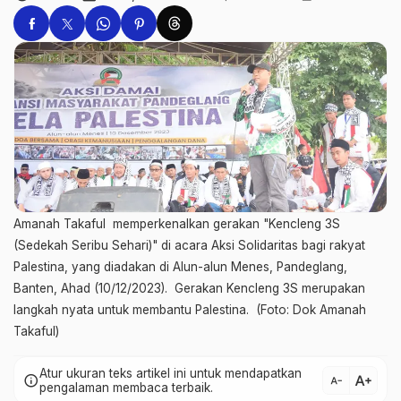
Amanah Takaful memperkenalkan gerakan "Kencleng 3S
(Sedekah Seribu Sehari)" di acara Aksi Solidaritas bagi rakyat
Palestina, yang diadakan di Alun-alun Menes, Pandeglang,
Banten, Ahad (10/12/2023). Gerakan Kencleng 3S merupakan
langkah nyata untuk membantu Palestina. (Foto: Dok Amanah
Takaful)
Atur ukuran teks artikel ini untuk mendapatkan
text_increase
info
text_decrease
pengalaman membaca terbaik.