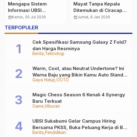
Mahasiswa Wujudkan
Gagal SNBP atau UTBK?
Kepedulian Sosial
Beasiswa KIP Kuliah
Melalui Edukasi Budaya
Masih Jadi Peluang
calendar_month
Selasa, 28 Okt 2025
calendar_month
Selasa, 31 Mar 2026
n
untuk Anak Panti
Kuliah Gratis
TERPOPULER
Asuhan
Cek Spesifikasi Samsung Galaxy Z Fold7
dan Harga Resminya
Berita
Teknologi
Warm, Cool, atau Neutral Undertone? Ini
Warna Baju yang Bikin Kamu Auto Stand
Gaya Hidup
OOTD
Out
Magic Chess Season 6 Kenali 4 Synergy
Baru Terkuat
Game
Hiburan
UBSI Sukabumi Gelar Campus Hiring
Bersama PKSS, Buka Peluang Kerja di BRI
Berita
Pendidikan
Group