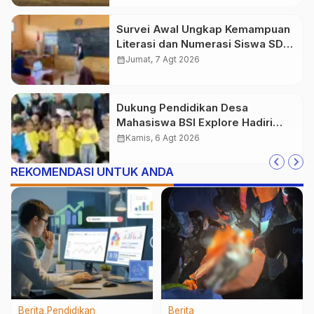
Survei Awal Ungkap Kemampuan
Literasi dan Numerasi Siswa SDN
Simpenan
calendar_month
Jumat, 7 Agt 2026
Dukung Pendidikan Desa
Mahasiswa BSI Explore Hadiri
Peresmian TK PGRI Al-Istiqomah
calendar_month
Kamis, 6 Agt 2026
Desa Gunung Batu
REKOMENDASI UNTUK ANDA
Berita
Pendidikan
Berita
Pendidikan