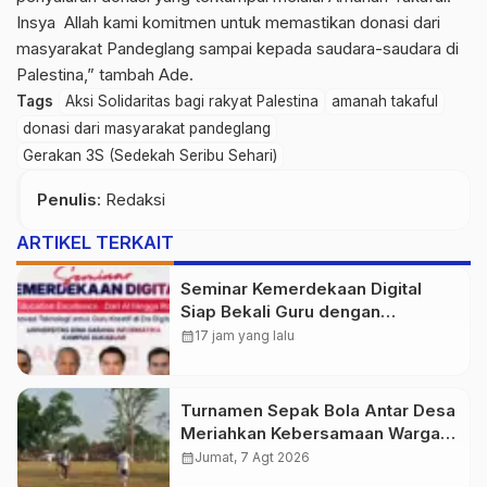
Insya Allah kami komitmen untuk memastikan donasi dari
masyarakat Pandeglang sampai kepada saudara-saudara di
Palestina,” tambah Ade.
Tags
Aksi Solidaritas bagi rakyat Palestina
amanah takaful
donasi dari masyarakat pandeglang
Gerakan 3S (Sedekah Seribu Sehari)
Penulis
: Redaksi
ARTIKEL TERKAIT
Seminar Kemerdekaan Digital
Siap Bekali Guru dengan
Wawasan AI hingga Robotika di
calendar_month
17 jam yang lalu
Era Digital
Turnamen Sepak Bola Antar Desa
Meriahkan Kebersamaan Warga
Purwasedar
calendar_month
Jumat, 7 Agt 2026