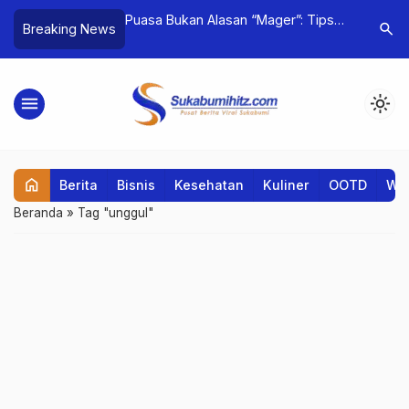
ahasiswa Baru:
Puasa Bukan Alasan “Mager”: Tips
KB-TK Pr
search
Breaking News
 Positif Sejak Awal
Tetap Produktif Kuliah di Bulan
Laksanaka
Ramadhan
2023
menu
light_mode
home
Berita
Bisnis
Kesehatan
Kuliner
OOTD
Wis
Beranda
»
Tag "unggul"