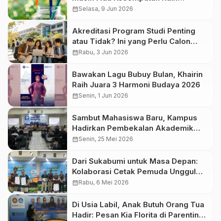
Beasiswa Kuliah
calendar_month
Selasa, 9 Jun 2026
Akreditasi Program Studi Penting
atau Tidak? Ini yang Perlu Calon
Mahasiswa Ketahui
calendar_month
Rabu, 3 Jun 2026
Bawakan Lagu Bubuy Bulan, Khairin
Raih Juara 3 Harmoni Budaya 2026
calendar_month
Senin, 1 Jun 2026
Sambut Mahasiswa Baru, Kampus
Hadirkan Pembekalan Akademik
dan Wawasan Perkuliahan
calendar_month
Senin, 25 Mei 2026
Dari Sukabumi untuk Masa Depan:
Kolaborasi Cetak Pemuda Unggul
dan Berdaya Saing
calendar_month
Rabu, 6 Mei 2026
Di Usia Labil, Anak Butuh Orang Tua
Hadir: Pesan Kia Florita di Parenting