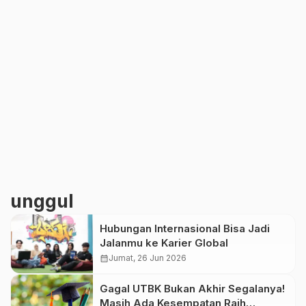
unggul
Hubungan Internasional Bisa Jadi
Jalanmu ke Karier Global
calendar_month
Jumat, 26 Jun 2026
Gagal UTBK Bukan Akhir Segalanya!
Masih Ada Kesempatan Raih