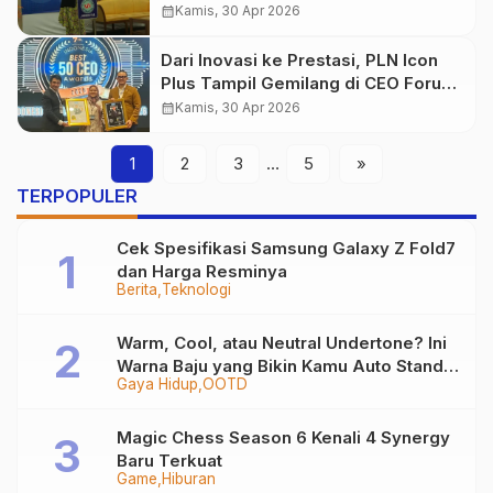
Day SMPN 10 Kota Sukabumi
calendar_month
Kamis, 30 Apr 2026
Dari Inovasi ke Prestasi, PLN Icon
Plus Tampil Gemilang di CEO Forum
2026
calendar_month
Kamis, 30 Apr 2026
1
2
3
…
5
»
TERPOPULER
Cek Spesifikasi Samsung Galaxy Z Fold7
dan Harga Resminya
Berita
Teknologi
Warm, Cool, atau Neutral Undertone? Ini
Warna Baju yang Bikin Kamu Auto Stand
Gaya Hidup
OOTD
Out
Magic Chess Season 6 Kenali 4 Synergy
Baru Terkuat
Game
Hiburan