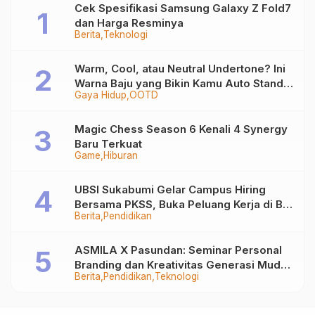
Cek Spesifikasi Samsung Galaxy Z Fold7
dan Harga Resminya
Berita
Teknologi
Warm, Cool, atau Neutral Undertone? Ini
Warna Baju yang Bikin Kamu Auto Stand
Gaya Hidup
OOTD
Out
Magic Chess Season 6 Kenali 4 Synergy
Baru Terkuat
Game
Hiburan
UBSI Sukabumi Gelar Campus Hiring
Bersama PKSS, Buka Peluang Kerja di BRI
Berita
Pendidikan
Group
ASMILA X Pasundan: Seminar Personal
Branding dan Kreativitas Generasi Muda
Berita
Pendidikan
Teknologi
Bersama SDKF