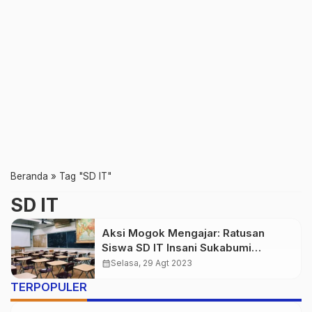
Beranda
»
Tag "SD IT"
SD IT
Aksi Mogok Mengajar: Ratusan
Siswa SD IT Insani Sukabumi
Terkena Dampaknya
calendar_month
Selasa, 29 Agt 2023
TERPOPULER