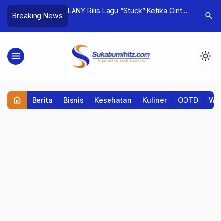
Menjadi Bisnis
LANY Rilis Lagu “Stuck” Ketika Cinta
Jawa Bar
search
Breaking News
trepreneur Center
Sulit Dilepaskan dari Hati
2026
menu
light_mode
home
Berita
Bisnis
Kesehatan
Kuliner
OOTD
Wis