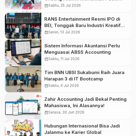
Day 2026
calendar_month
Sabtu, 25 Jul 2026
RANS Entertainment Resmi IPO di
BEI, Tonggak Baru Industri Kreatif
Indonesia
calendar_month
Senin, 13 Jul 2026
Sistem Informasi Akuntansi Perlu
Menguasai ABSS Accounting
calendar_month
Sabtu, 11 Jul 2026
Tim BNN UBSI Sukabumi Raih Juara
Harapan 3 di IT Bootcamp
calendar_month
Sabtu, 4 Jul 2026
Zahir Accounting Jadi Bekal Penting
Mahasiswa, Ini Alasannya!
calendar_month
Selasa, 30 Jun 2026
Hubungan Internasional Bisa Jadi
Jalanmu ke Karier Global