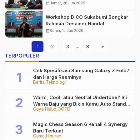
calendar_month
Jumat, 26 Jun 2026
Workshop DICO Sukabumi Bongkar
Rahasia Desainer Handal
calendar_month
Senin, 15 Jun 2026
1
2
3
…
8
»
TERPOPULER
Cek Spesifikasi Samsung Galaxy Z Fold7
dan Harga Resminya
Berita
Teknologi
Warm, Cool, atau Neutral Undertone? Ini
Warna Baju yang Bikin Kamu Auto Stand
Gaya Hidup
OOTD
Out
Magic Chess Season 6 Kenali 4 Synergy
Baru Terkuat
Game
Hiburan