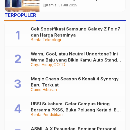
calendar_month
Kamis, 31 Jul 2025
TERPOPULER
Cek Spesifikasi Samsung Galaxy Z Fold7
dan Harga Resminya
Berita
Teknologi
Warm, Cool, atau Neutral Undertone? Ini
Warna Baju yang Bikin Kamu Auto Stand
Gaya Hidup
OOTD
Out
Magic Chess Season 6 Kenali 4 Synergy
Baru Terkuat
Game
Hiburan
UBSI Sukabumi Gelar Campus Hiring
Bersama PKSS, Buka Peluang Kerja di BRI
Berita
Pendidikan
Group
ASMILA X Pasundan: Seminar Personal