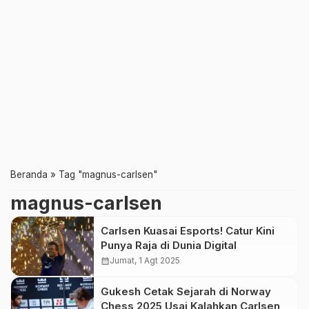
Beranda
»
Tag "magnus-carlsen"
magnus-carlsen
Carlsen Kuasai Esports! Catur Kini
Punya Raja di Dunia Digital
calendar_month
Jumat, 1 Agt 2025
Gukesh Cetak Sejarah di Norway
Chess 2025 Usai Kalahkan Carlsen