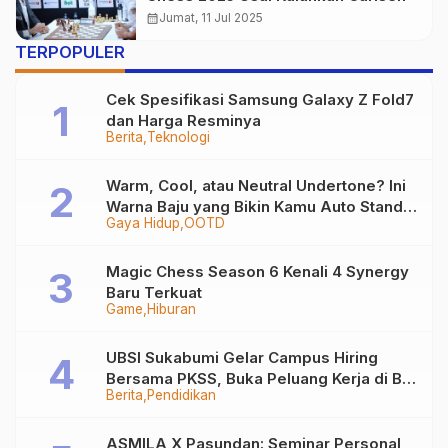
calendar_month
Jumat, 11 Jul 2025
TERPOPULER
Cek Spesifikasi Samsung Galaxy Z Fold7
dan Harga Resminya
Berita
Teknologi
Warm, Cool, atau Neutral Undertone? Ini
Warna Baju yang Bikin Kamu Auto Stand
Gaya Hidup
OOTD
Out
Magic Chess Season 6 Kenali 4 Synergy
Baru Terkuat
Game
Hiburan
UBSI Sukabumi Gelar Campus Hiring
Bersama PKSS, Buka Peluang Kerja di BRI
Berita
Pendidikan
Group
ASMILA X Pasundan: Seminar Personal