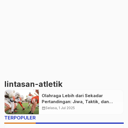
lintasan-atletik
Olahraga Lebih dari Sekadar
Pertandingan: Jiwa, Taktik, dan
Kebersamaan
calendar_month
Selasa, 1 Jul 2025
TERPOPULER