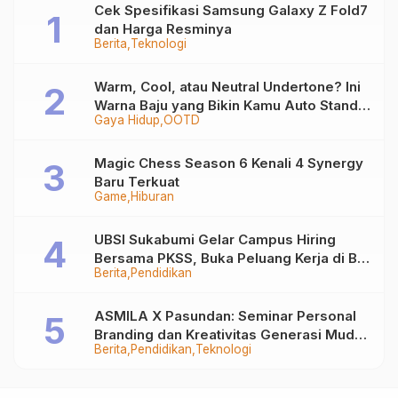
Cek Spesifikasi Samsung Galaxy Z Fold7
dan Harga Resminya
Berita
Teknologi
Warm, Cool, atau Neutral Undertone? Ini
Warna Baju yang Bikin Kamu Auto Stand
Gaya Hidup
OOTD
Out
Magic Chess Season 6 Kenali 4 Synergy
Baru Terkuat
Game
Hiburan
UBSI Sukabumi Gelar Campus Hiring
Bersama PKSS, Buka Peluang Kerja di BRI
Berita
Pendidikan
Group
ASMILA X Pasundan: Seminar Personal
Branding dan Kreativitas Generasi Muda
Berita
Pendidikan
Teknologi
Bersama SDKF