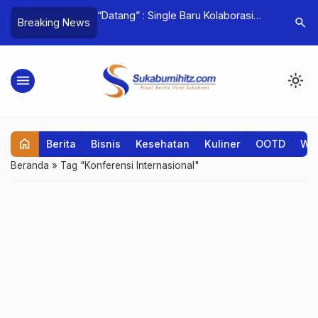
Revolusi Literasi
“Datang” : Single Baru Kolaborasi
Sekolah 
search
Breaking News
SMPN 1 Gunung Guruh
Payung Teduh dan Is Pusakata
Program 
cel Lewat ‘Belajar
k 2025′
menu
light_mode
home
Berita
Bisnis
Kesehatan
Kuliner
OOTD
Wis
Beranda
»
Tag "Konferensi Internasional"