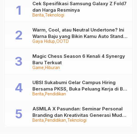
Cek Spesifikasi Samsung Galaxy Z Fold7
dan Harga Resminya
Berita
Teknologi
Warm, Cool, atau Neutral Undertone? Ini
Warna Baju yang Bikin Kamu Auto Stand
Gaya Hidup
OOTD
Out
Magic Chess Season 6 Kenali 4 Synergy
Baru Terkuat
Game
Hiburan
UBSI Sukabumi Gelar Campus Hiring
Bersama PKSS, Buka Peluang Kerja di BRI
Berita
Pendidikan
Group
ASMILA X Pasundan: Seminar Personal
Branding dan Kreativitas Generasi Muda
Berita
Pendidikan
Teknologi
Bersama SDKF