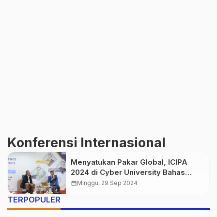
Konferensi Internasional
Menyatukan Pakar Global, ICIPA
2024 di Cyber University Bahas
Masa Depan Sirkularitas
calendar_month
Minggu, 29 Sep 2024
TERPOPULER