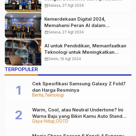
Sekolah dalam Seminar
calendar_month
Selasa, 27 Agt 2024
Kemerdekaan Digital
Kemerdekaan Digital 2024,
Memahami Peran AI dalam
Meningkatkan Kualitas Pembelajaran
calendar_month
Selasa, 27 Agt 2024
AI untuk Pendidikan, Memanfaatkan
Teknologi untuk Meningkatkan
Kualitas Belajar
calendar_month
Senin, 19 Agt 2024
TERPOPULER
Cek Spesifikasi Samsung Galaxy Z Fold7
dan Harga Resminya
Berita
Teknologi
Warm, Cool, atau Neutral Undertone? Ini
Warna Baju yang Bikin Kamu Auto Stand
Gaya Hidup
OOTD
Out
Magic Chess Season 6 Kenali 4 Synergy