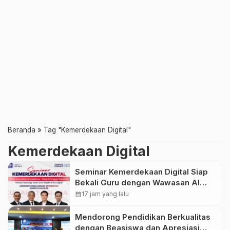
Beranda
»
Tag "Kemerdekaan Digital"
Kemerdekaan Digital
Seminar Kemerdekaan Digital Siap
Bekali Guru dengan Wawasan AI
hingga Robotika di Era Digital
calendar_month
17 jam yang lalu
Mendorong Pendidikan Berkualitas
dengan Beasiswa dan Apresiasi