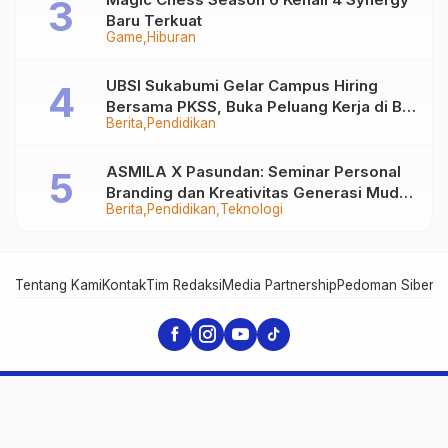
Baru Terkuat
Game
Hiburan
UBSI Sukabumi Gelar Campus Hiring
Bersama PKSS, Buka Peluang Kerja di BRI
Berita
Pendidikan
Group
ASMILA X Pasundan: Seminar Personal
Branding dan Kreativitas Generasi Muda
Berita
Pendidikan
Teknologi
Bersama SDKF
Tentang Kami
Kontak
Tim Redaksi
Media Partnership
Pedoman Siber
In
SukabumiHitz - Pusat Berita Viral Sukabumi
© 2026, SukabumiHitz.com | Part of MileniaNews Media Group
Network