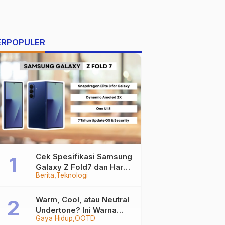
ERPOPULER
Cek Spesifikasi Samsung
Galaxy Z Fold7 dan Harga
Berita
Teknologi
Resminya
Warm, Cool, atau Neutral
Undertone? Ini Warna
Gaya Hidup
OOTD
Baju yang Bikin Kamu