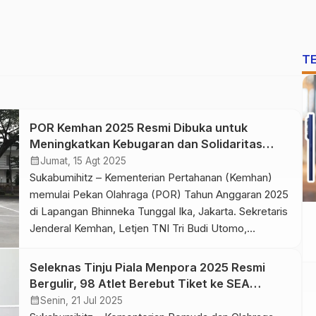
T
POR Kemhan 2025 Resmi Dibuka untuk
Meningkatkan Kebugaran dan Solidaritas
Pegawai
calendar_month
Jumat, 15 Agt 2025
Sukabumihitz – Kementerian Pertahanan (Kemhan)
memulai Pekan Olahraga (POR) Tahun Anggaran 2025
di Lapangan Bhinneka Tunggal Ika, Jakarta. Sekretaris
Jenderal Kemhan, Letjen TNI Tri Budi Utomo,
membuka langsung kegiatan tersebut dengan penuh
semangat, sementara para peserta menyambutnya
Seleknas Tinju Piala Menpora 2025 Resmi
dengan antusias. POR Kemhan 2025 menghadirkan
Bergulir, 98 Atlet Berebut Tiket ke SEA
pegawai Kemhan, PT Asabri, dan Yayasan
Games
calendar_month
Senin, 21 Jul 2025
Pembangunan Pendidikan dan Sosial Darma Putra […]