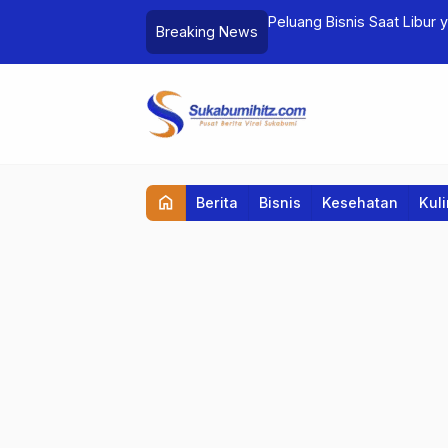
ang Bikin Mahasiswa Lebih Fokus?
Peluang Bisnis Saat Libur
Breaking News
home
Berita
Bisnis
Kesehatan
Kul