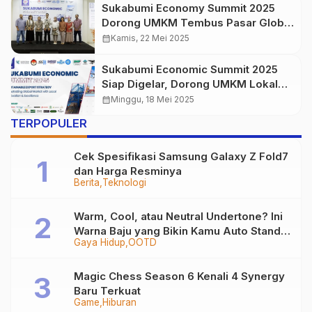
Sukabumi Economy Summit 2025
Dorong UMKM Tembus Pasar Global
Lewat Inovasi dan Digitalisasi
calendar_month
Kamis, 22 Mei 2025
Sukabumi Economic Summit 2025
Siap Digelar, Dorong UMKM Lokal
Tembus Pasar Ekspor Lewat Inovasi
calendar_month
Minggu, 18 Mei 2025
Berkelanjutan
TERPOPULER
Cek Spesifikasi Samsung Galaxy Z Fold7
dan Harga Resminya
Berita
Teknologi
Warm, Cool, atau Neutral Undertone? Ini
Warna Baju yang Bikin Kamu Auto Stand
Gaya Hidup
OOTD
Out
Magic Chess Season 6 Kenali 4 Synergy
Baru Terkuat
Game
Hiburan