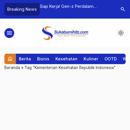
hana 10 Menit Jalan
Siap Kerja! Gen-z Perdalam
Lagu “Ma
search
Breaking News
uat Pekerja Lebih
Kemampuan Microsoft Excel.
Febian: 
Perasaan 
menu
light_mode
home
Berita
Bisnis
Kesehatan
Kuliner
OOTD
Wis
Beranda
»
Tag "Kementerian Kesehatan Republik Indonesia"