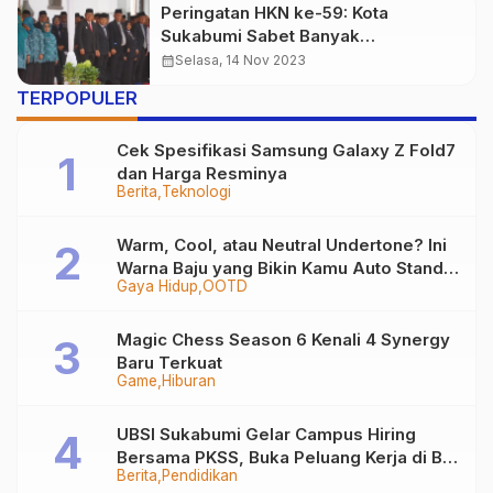
Peringatan HKN ke-59: Kota
Sukabumi Sabet Banyak
Penghargaan, Ini Daftarnya!
calendar_month
Selasa, 14 Nov 2023
TERPOPULER
Cek Spesifikasi Samsung Galaxy Z Fold7
dan Harga Resminya
Berita
Teknologi
Warm, Cool, atau Neutral Undertone? Ini
Warna Baju yang Bikin Kamu Auto Stand
Gaya Hidup
OOTD
Out
Magic Chess Season 6 Kenali 4 Synergy
Baru Terkuat
Game
Hiburan
UBSI Sukabumi Gelar Campus Hiring
Bersama PKSS, Buka Peluang Kerja di BRI
Berita
Pendidikan
Group