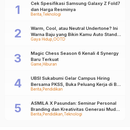
Cek Spesifikasi Samsung Galaxy Z Fold7
dan Harga Resminya
Berita
Teknologi
Warm, Cool, atau Neutral Undertone? Ini
Warna Baju yang Bikin Kamu Auto Stand
Gaya Hidup
OOTD
Out
Magic Chess Season 6 Kenali 4 Synergy
Baru Terkuat
Game
Hiburan
UBSI Sukabumi Gelar Campus Hiring
Bersama PKSS, Buka Peluang Kerja di BRI
Berita
Pendidikan
Group
ASMILA X Pasundan: Seminar Personal
Branding dan Kreativitas Generasi Muda
Berita
Pendidikan
Teknologi
Bersama SDKF