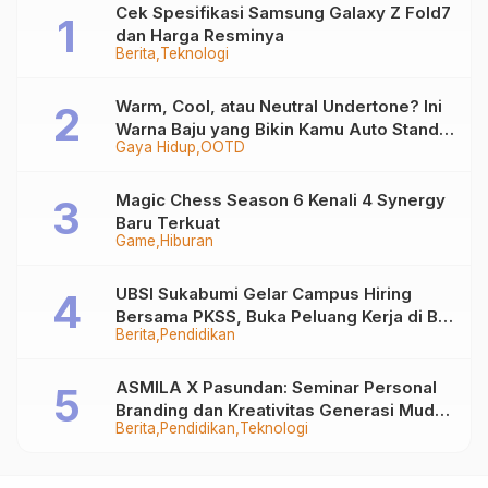
Cek Spesifikasi Samsung Galaxy Z Fold7
dan Harga Resminya
Berita
Teknologi
Warm, Cool, atau Neutral Undertone? Ini
Warna Baju yang Bikin Kamu Auto Stand
Gaya Hidup
OOTD
Out
Magic Chess Season 6 Kenali 4 Synergy
Baru Terkuat
Game
Hiburan
UBSI Sukabumi Gelar Campus Hiring
Bersama PKSS, Buka Peluang Kerja di BRI
Berita
Pendidikan
Group
ASMILA X Pasundan: Seminar Personal
Branding dan Kreativitas Generasi Muda
Berita
Pendidikan
Teknologi
Bersama SDKF