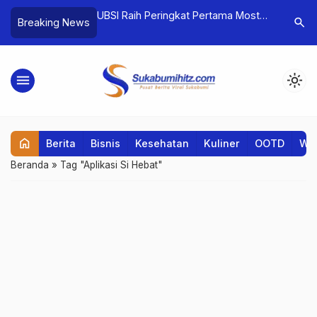
iversity Apresiasi
UBSI Raih Peringkat Pertama Most
Emil Aud
search
Breaking News
n Universitas Nusa
Account Opened 2024, Bukti
Jadi Kun
Komitmen dalam Literasi Keuangan
Indonesia
Mahasiswa
menu
light_mode
home
Berita
Bisnis
Kesehatan
Kuliner
OOTD
Wis
Beranda
»
Tag "Aplikasi Si Hebat"