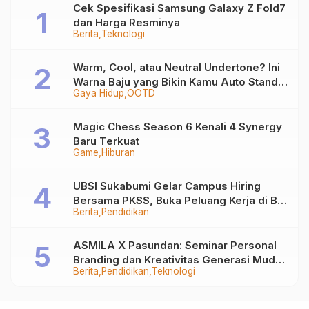
Cek Spesifikasi Samsung Galaxy Z Fold7
dan Harga Resminya
Berita
Teknologi
Warm, Cool, atau Neutral Undertone? Ini
Warna Baju yang Bikin Kamu Auto Stand
Gaya Hidup
OOTD
Out
Magic Chess Season 6 Kenali 4 Synergy
Baru Terkuat
Game
Hiburan
UBSI Sukabumi Gelar Campus Hiring
Bersama PKSS, Buka Peluang Kerja di BRI
Berita
Pendidikan
Group
ASMILA X Pasundan: Seminar Personal
Branding dan Kreativitas Generasi Muda
Berita
Pendidikan
Teknologi
Bersama SDKF