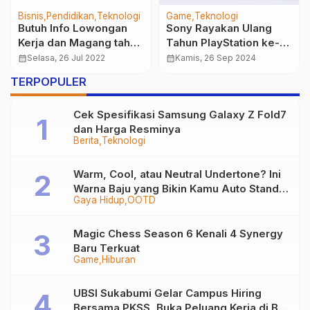
Bisnis
Pendidikan
Teknologi
Game
Teknologi
Butuh Info Lowongan
Sony Rayakan Ulang
Kerja dan Magang tahun
Tahun PlayStation ke-
2022, Yuk Kunjungi
30 dengan Edisi
calendar_month
Selasa, 26 Jul 2022
calendar_month
Kamis, 26 Sep 2024
DiginoFest Catat waktu
Terbatas Konsol PS5
TERPOPULER
dan TanggalNya.!!
Cek Spesifikasi Samsung Galaxy Z Fold7
dan Harga Resminya
Berita
Teknologi
Warm, Cool, atau Neutral Undertone? Ini
Warna Baju yang Bikin Kamu Auto Stand
Gaya Hidup
OOTD
Out
Magic Chess Season 6 Kenali 4 Synergy
Baru Terkuat
Game
Hiburan
UBSI Sukabumi Gelar Campus Hiring
Bersama PKSS, Buka Peluang Kerja di BRI