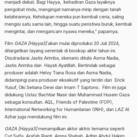
menjadi dekat. Bagi Hayya, kehadiran Gaza layaknya
pengobat rindu, mengingat namanya mirip dengan tanah
kelahirannya. Kehidupan mereka pun kembali ceria, saling
mengisi satu sama lain, hingga suatu peristiwa buruk, kembali
mengintai, dan mengancam nyawa mereka,” paparnya.
Film
GAZA [Hayya3]
akan mulai diproduksi 20 Juli 2024,
ditargetkan tayang serentak di bioskop akhir tahun ini.
Disutradarai Jastis Arimba, skenario ditulis Asma Nadia,
Jastis Arimba dan Hayati Ayatillah. Bertindak sebagai
produser adalah Helvy Tiana Rosa dan Asma Nadia,
didampingi para produser eksekutif yang terdiri dari Erick
Yusuf, Oki Setiana Dewi dan Imam T Saptono. Film ini juga
didukung Ustaz Bachtiar Nasir dan Muhammad Husein Gaza
sebagai konsultan. AQL, Friends of Palestine (FOP),
International Networking for Humanitarian (INH), dan LAZ Al
Azhar juga mendukung film ini.
GAZA [Hayya3]
menampilkan aktor aktris ternama seperti
Cut Syifa, Arafah Rianti, Amna Shahab, Adhin Abdul Hakim,