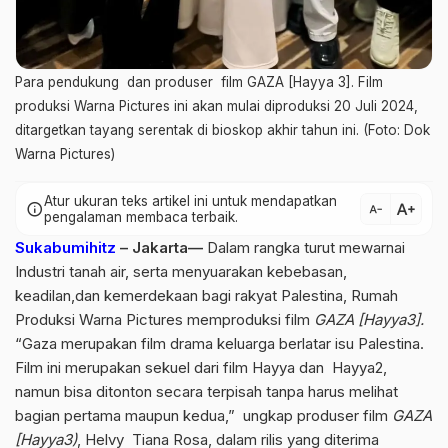
Para pendukung dan produser film GAZA [Hayya 3]. Film
produksi Warna Pictures ini akan mulai diproduksi 20 Juli 2024,
ditargetkan tayang serentak di bioskop akhir tahun ini. (Foto: Dok
Warna Pictures)
Atur ukuran teks artikel ini untuk mendapatkan
text_increase
info
text_decrease
pengalaman membaca terbaik.
Sukabumihitz
–
Jakarta—
Dalam rangka turut mewarnai
Industri tanah air, serta menyuarakan kebebasan,
keadilan,dan kemerdekaan bagi rakyat Palestina, Rumah
Produksi Warna Pictures memproduksi film
GAZA [Hayya3].
“Gaza merupakan film drama keluarga berlatar isu Palestina.
Film ini merupakan sekuel dari film Hayya dan Hayya2,
namun bisa ditonton secara terpisah tanpa harus melihat
bagian pertama maupun kedua,” ungkap produser film
GAZA
[Hayya3)
, Helvy Tiana Rosa, dalam rilis yang diterima