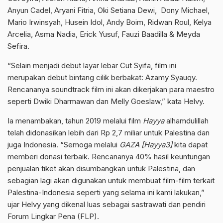
Anyun Cadel, Aryani Fitria, Oki Setiana Dewi, Dony Michael,
Mario Irwinsyah, Husein Idol, Andy Boim, Ridwan Roul, Kelya
Arcelia, Asma Nadia, Erick Yusuf, Fauzi Baadilla & Meyda
Sefira.
“Selain menjadi debut layar lebar Cut Syifa, film ini
merupakan debut bintang cilik berbakat: Azamy Syauqy.
Rencananya soundtrack film ini akan dikerjakan para maestro
seperti Dwiki Dharmawan dan Melly Goeslaw,” kata Helvy.
Ia menambakan, tahun 2019 melalui film
Hayya
alhamdulillah
telah didonasikan lebih dari Rp 2,7 miliar untuk Palestina dan
juga Indonesia. “Semoga melalui
GAZA [Hayya3]
kita dapat
memberi donasi terbaik. Rencananya 40% hasil keuntungan
penjualan tiket akan disumbangkan untuk Palestina, dan
sebagian lagi akan digunakan untuk membuat film-film terkait
Palestina-Indonesia seperti yang selama ini kami lakukan,”
ujar Helvy yang dikenal luas sebagai sastrawati dan pendiri
Forum Lingkar Pena (FLP).