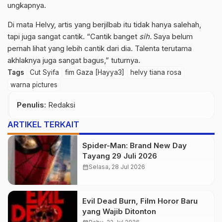
ungkapnya.
Di mata Helvy, artis yang berjilbab itu tidak hanya salehah,
tapi juga sangat cantik. “Cantik banget
sih.
Saya belum
pernah lihat yang lebih cantik dari dia. Talenta terutama
akhlaknya juga sangat bagus,” tuturnya.
Tags
Cut Syifa
fim Gaza [Hayya3]
helvy tiana rosa
warna pictures
Penulis
: Redaksi
ARTIKEL TERKAIT
Spider-Man: Brand New Day
Tayang 29 Juli 2026
calendar_month
Selasa, 28 Jul 2026
Evil Dead Burn, Film Horor Baru
yang Wajib Ditonton