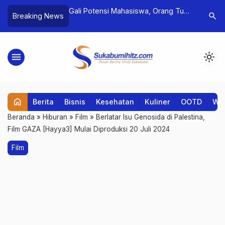
an Korban, Balita 3
Gali Potensi Mahasiswa, Orang Tua
Lagu “Wa
search
Breaking News
i Rumahnya
Dukung Metode Praktis
Bertahan 
menu
light_mode
home
Berita
Bisnis
Kesehatan
Kuliner
OOTD
Wis
Beranda
»
Hiburan
»
Film
»
Berlatar Isu Genosida di Palestina,
Film GAZA [Hayya3] Mulai Diproduksi 20 Juli 2024
Film