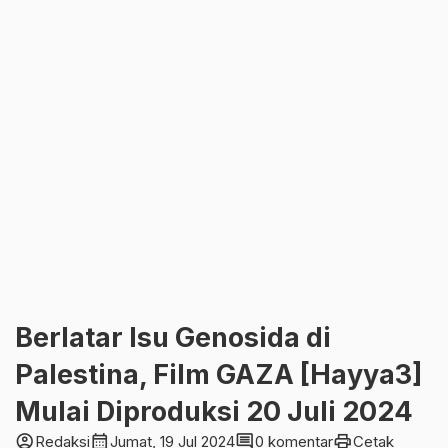
Berlatar Isu Genosida di
Palestina, Film GAZA [Hayya3]
Mulai Diproduksi 20 Juli 2024
account_circle
calendar_month
comment
print
Redaksi
Jumat, 19 Jul 2024
0 komentar
Cetak