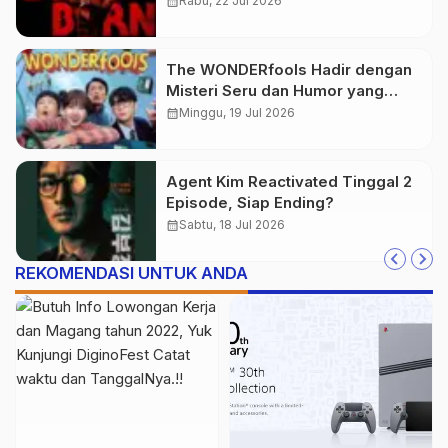
calendar_month
Rabu, 22 Jul 2026
The WONDERfools Hadir dengan
Misteri Seru dan Humor yang
Menghibur
calendar_month
Minggu, 19 Jul 2026
Agent Kim Reactivated Tinggal 2
Episode, Siap Ending?
calendar_month
Sabtu, 18 Jul 2026
REKOMENDASI UNTUK ANDA