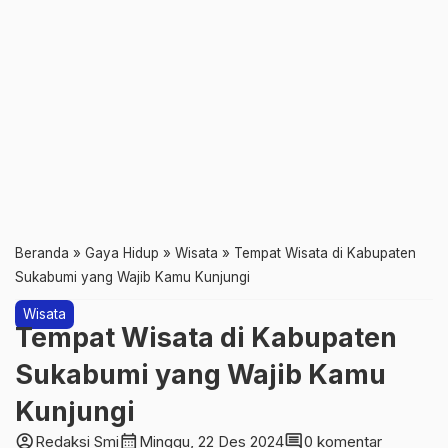
Beranda
»
Gaya Hidup
»
Wisata
»
Tempat Wisata di Kabupaten
Sukabumi yang Wajib Kamu Kunjungi
Wisata
Tempat Wisata di Kabupaten
Sukabumi yang Wajib Kamu
Kunjungi
account_circle
calendar_month
comment
Redaksi Smi
Minggu, 22 Des 2024
0 komentar