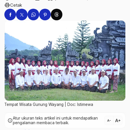
print
Cetak
Tempat Wisata Gunung Wayang | Doc: Istimewa
Atur ukuran teks artikel ini untuk mendapatkan
text_increase
info
text_decrease
pengalaman membaca terbaik.