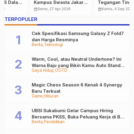
Tegangan Tinggi,
Mahasiswa Ini Buktikan
Lutung Budeng di
Bisa Direkrut Sebelum
calendar_month
Kamis, 4 Sep 2025
calendar_month
Minggu, 22 Jun 2025
Sukabumi Tak
Lulus
TERPOPULER
Tertolong
Cek Spesifikasi Samsung Galaxy Z Fold7
dan Harga Resminya
Berita
Teknologi
Warm, Cool, atau Neutral Undertone? Ini
Warna Baju yang Bikin Kamu Auto Stand
Gaya Hidup
OOTD
Out
Magic Chess Season 6 Kenali 4 Synergy
Baru Terkuat
Game
Hiburan
UBSI Sukabumi Gelar Campus Hiring
Bersama PKSS, Buka Peluang Kerja di BRI
Berita
Pendidikan
Group