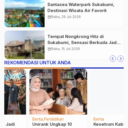
Santasea Waterpark Sukabumi,
Destinasi Wisata Air Favorit
calendar_month
Rabu, 29 Jul 2026
Tempat Nongkrong Hitz di
Sukabumi, Sensasi Berkuda Jadi
Daya Tarik Amador Valley
calendar_month
Rabu, 15 Jul 2026
REKOMENDASI UNTUK ANDA
Berita
Berita
Pendidikan
Kesetrum Kabel
Kuliah Sambil Kerja?