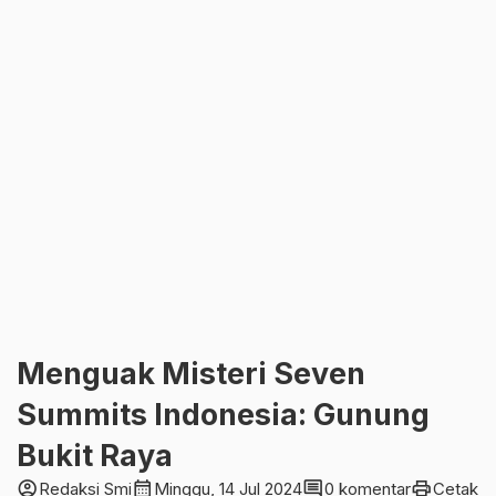
Menguak Misteri Seven
Summits Indonesia: Gunung
Bukit Raya
account_circle
calendar_month
comment
print
Redaksi Smi
Minggu, 14 Jul 2024
0 komentar
Cetak