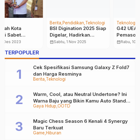
Berita
Pendidikan
Teknologi
Teknologi
BSI Digination 2025 Siap
G42 UEA Perluas
Digelar, Hadirkan
Pemasok Chip AI, Tak
Peluang Nyata di
Lagi Hanya Andalkan
calendar_month
Sabtu, 1 Nov 2025
calendar_month
Rabu, 10 Sep 2025
Industri Kreatif Digital
Nvidia
TERPOPULER
Cek Spesifikasi Samsung Galaxy Z Fold7
dan Harga Resminya
Berita
Teknologi
Warm, Cool, atau Neutral Undertone? Ini
Warna Baju yang Bikin Kamu Auto Stand
Gaya Hidup
OOTD
Out
Magic Chess Season 6 Kenali 4 Synergy
Baru Terkuat
Game
Hiburan