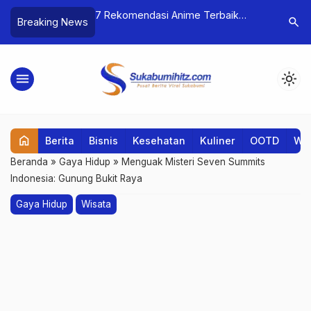
oT Lebih Dekat: BRIN
7 Rekomendasi Anime Terbaik
Rencana
search
Breaking News
Belajar Mahasiswa
Summer 2025: Musim Panas yang
Infrastru
I
Penuh Aksi, Tawa, dan Cinta!
Stasiun K
menu
light_mode
home
Berita
Bisnis
Kesehatan
Kuliner
OOTD
Wis
Beranda
»
Gaya Hidup
»
Menguak Misteri Seven Summits
Indonesia: Gunung Bukit Raya
Gaya Hidup
Wisata