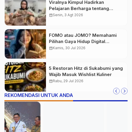
Viralnya Kimpul Hadirkan
Pelajaran Berharga tentang
Pangan Lokal Indonesia
calendar_month
Senin, 3 Agt 2026
FOMO atau JOMO? Memahami
Pilihan Gaya Hidup Digital
Generasi Muda
calendar_month
Kamis, 30 Jul 2026
5 Restoran Hitz di Sukabumi yang
Wajib Masuk Wishlist Kuliner
calendar_month
Rabu, 29 Jul 2026
REKOMENDASI UNTUK ANDA