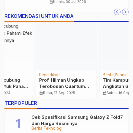
bagi Generasi Digital
calendar_month
Kamis, 30 Jul 2026
REKOMENDASI UNTUK ANDA
Pendidikan
Berita
Pendidikan
Prof. Hilman Ungkap
Tim Kampus Mengajar
Terobosan Quantum
Angkatan 6 Rancang
Machine Learning
Program Kerja Bersama
calendar_month
Rabu, 17 Sep 2025
calendar_month
Sabtu, 16 Sep 2023
dalam Dunia Medis di
SMPN 2 Kadupandak
TERPOPULER
ICITRI 2025
Cianjur di FKKS II
Cek Spesifikasi Samsung Galaxy Z Fold7
dan Harga Resminya
Berita
Teknologi