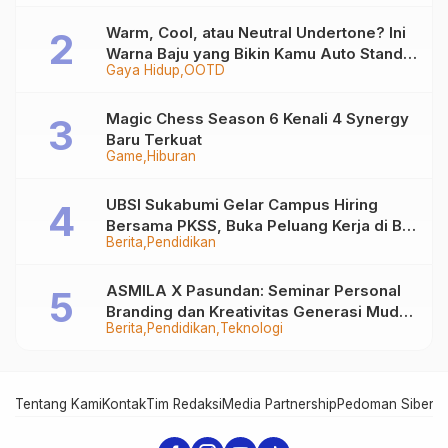
Warm, Cool, atau Neutral Undertone? Ini
Warna Baju yang Bikin Kamu Auto Stand
Gaya Hidup
OOTD
Out
Magic Chess Season 6 Kenali 4 Synergy
Baru Terkuat
Game
Hiburan
UBSI Sukabumi Gelar Campus Hiring
Bersama PKSS, Buka Peluang Kerja di BRI
Berita
Pendidikan
Group
ASMILA X Pasundan: Seminar Personal
Branding dan Kreativitas Generasi Muda
Berita
Pendidikan
Teknologi
Bersama SDKF
Tentang Kami
Kontak
Tim Redaksi
Media Partnership
Pedoman Siber
In