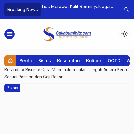
 Peran Dosen
Tips Merawat Kulit Berminyak agar
Meningka
search
Breaking News
atihan dan
Tetap Sehat dan Tidak Mudah
Berbicara 
Kusam
menu
light_mode
home
Berita
Bisnis
Kesehatan
Kuliner
OOTD
Wis
Beranda
»
Bisnis
»
Cara Menemukan Jalan Tengah Antara Kerja
Sesuai Passion dan Gaji Besar
Bisnis