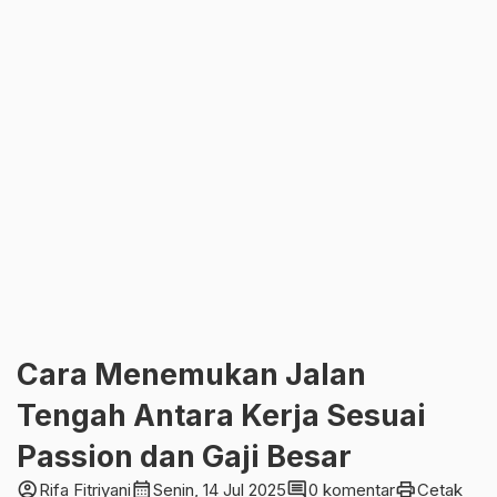
Cara Menemukan Jalan
Tengah Antara Kerja Sesuai
Passion dan Gaji Besar
account_circle
calendar_month
comment
print
Rifa Fitriyani
Senin, 14 Jul 2025
0 komentar
Cetak