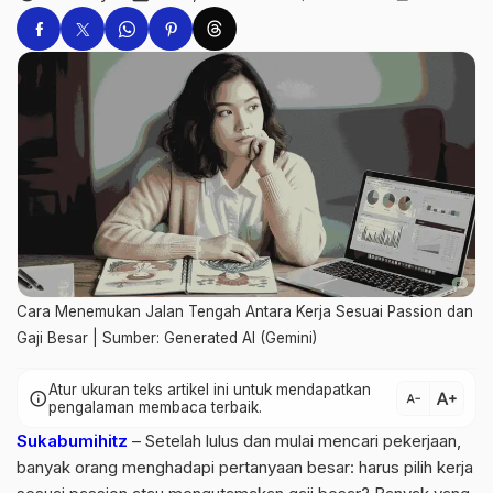
Cara Menemukan Jalan Tengah Antara Kerja Sesuai Passion dan
Gaji Besar | Sumber: Generated AI (Gemini)
Atur ukuran teks artikel ini untuk mendapatkan
text_increase
info
text_decrease
pengalaman membaca terbaik.
Sukabumihitz
– Setelah lulus dan mulai mencari pekerjaan,
banyak orang menghadapi pertanyaan besar: harus pilih kerja