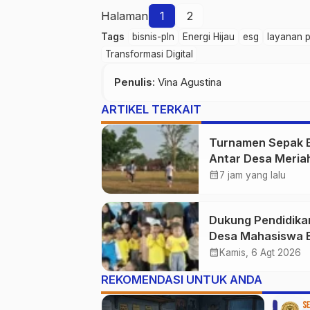
Halaman
1
2
Tags
bisnis-pln
Energi Hijau
esg
layanan 
Transformasi Digital
Penulis
: Vina Agustina
ARTIKEL TERKAIT
Turnamen Sepak 
Antar Desa Meria
Kebersamaan Wa
calendar_month
7 jam yang lalu
Purwasedar
Dukung Pendidika
Desa Mahasiswa 
Explore Hadiri
calendar_month
Kamis, 6 Agt 2026
Peresmian TK PGR
REKOMENDASI UNTUK ANDA
Istiqomah Desa
Gunung Batu