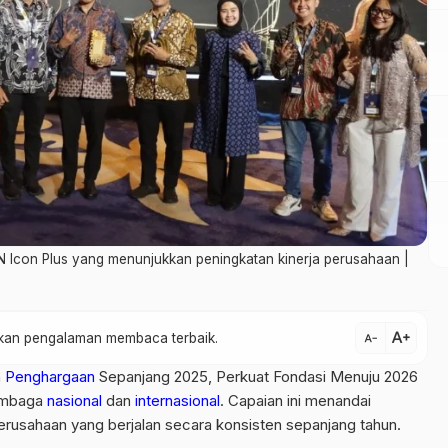
Icon Plus yang menunjukkan peningkatan kinerja perusahaan |
text_increase
atkan pengalaman membaca terbaik.
text_decrease
n
Penghargaan
Sepanjang 2025, Perkuat Fondasi Menuju 2026
lembaga
nasional
dan
internasional
. Capaian ini menandai
perusahaan yang berjalan secara konsisten sepanjang tahun.