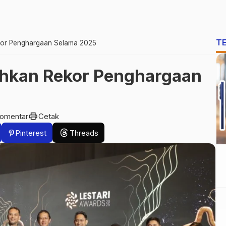
T
kor Penghargaan Selama 2025
ehkan Rekor Penghargaan
print
komentar
Cetak
Pinterest
Threads