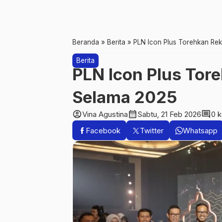
Beranda
»
Berita
»
PLN Icon Plus Torehkan Re
Berita
PLN Icon Plus Tor
Selama 2025
account_circle
calendar_month
comment
Vina Agustina
Sabtu, 21 Feb 2026
0 
Facebook
Twitter
Whatsapp