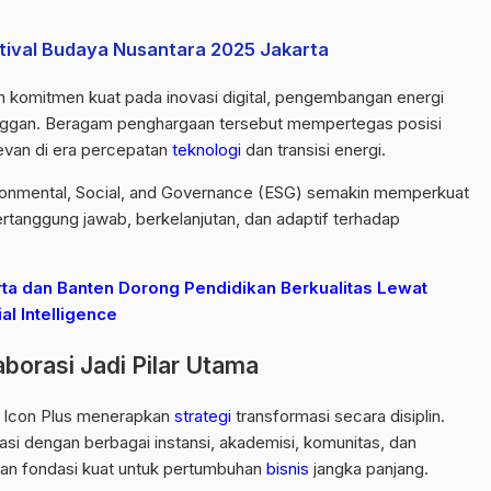
stival Budaya Nusantara 2025 Jakarta
 komitmen kuat pada inovasi digital, pengembangan energi
elanggan. Beragam penghargaan tersebut mempertegas posisi
levan di era percepatan
teknologi
dan transisi energi.
vironmental, Social, and Governance (ESG) semakin memperkuat
rtanggung jawab, berkelanjutan, dan adaptif terhadap
rta dan Banten Dorong Pendidikan Berkualitas Lewat
l Intelligence
borasi Jadi Pilar Utama
N Icon Plus menerapkan
strategi
transformasi secara disiplin.
asi dengan berbagai instansi, akademisi, komunitas, dan
kan fondasi kuat untuk pertumbuhan
bisnis
jangka panjang.