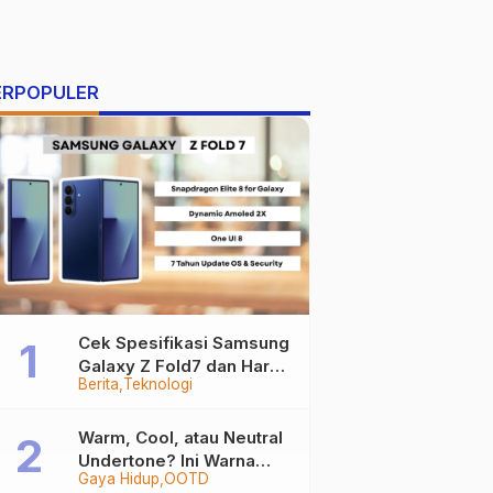
ERPOPULER
Cek Spesifikasi Samsung
Galaxy Z Fold7 dan Harga
Berita
Teknologi
Resminya
Warm, Cool, atau Neutral
Undertone? Ini Warna
Gaya Hidup
OOTD
Baju yang Bikin Kamu