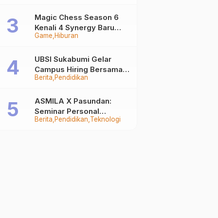
Auto Stand Out
Magic Chess Season 6
Kenali 4 Synergy Baru
Game
Hiburan
Terkuat
UBSI Sukabumi Gelar
Campus Hiring Bersama
Berita
Pendidikan
PKSS, Buka Peluang Kerja
di BRI Group
ASMILA X Pasundan:
Seminar Personal
Berita
Pendidikan
Teknologi
Branding dan Kreativitas
Generasi Muda Bersama
SDKF