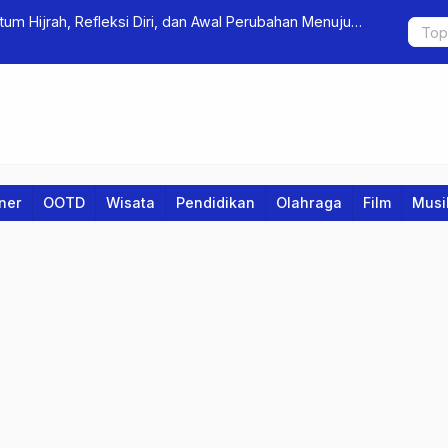
m Hijrah, Refleksi Diri, dan Awal Perubahan Menuju
SMK Tamans
iner
OOTD
Wisata
Pendidikan
Olahraga
Film
Musi