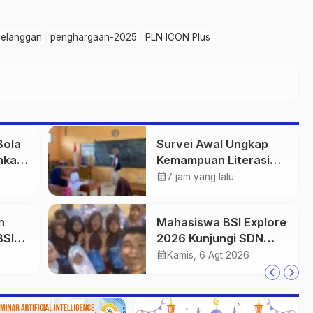
pelanggan
penghargaan-2025
PLN ICON Plus
Bola
Survei Awal Ungkap
hkan
Kemampuan Literasi
rga
dan Numerasi Siswa
calendar_month
7 jam yang lalu
SDN Simpenan
n
Mahasiswa BSI Explore
BSI
2026 Kunjungi SDN
Simpenan, Saksikan
calendar_month
Kamis, 6 Agt 2026
I Al-
Persiapan Lomba
Pramuka Tingkat
Kecamatan