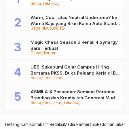
Berita
Teknologi
Warm, Cool, atau Neutral Undertone? Ini
Warna Baju yang Bikin Kamu Auto Stand
Gaya Hidup
OOTD
Out
Magic Chess Season 6 Kenali 4 Synergy
Baru Terkuat
Game
Hiburan
UBSI Sukabumi Gelar Campus Hiring
Bersama PKSS, Buka Peluang Kerja di BRI
Berita
Pendidikan
Group
ASMILA X Pasundan: Seminar Personal
Branding dan Kreativitas Generasi Muda
Berita
Pendidikan
Teknologi
Bersama SDKF
Tentang Kami
Kontak
Tim Redaksi
Media Partnership
Pedoman Siber
In