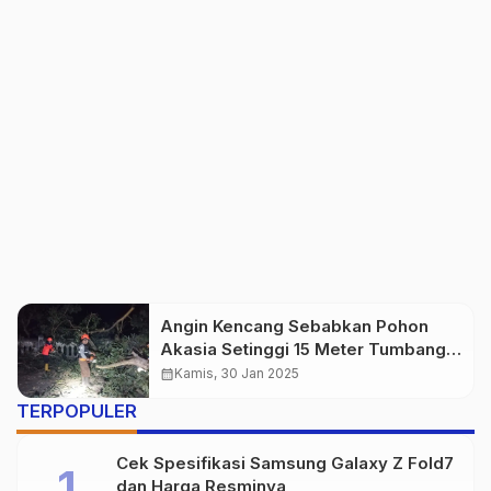
Angin Kencang Sebabkan Pohon
Akasia Setinggi 15 Meter Tumbang
dan Robohkan Pagar Taman Makam
calendar_month
Kamis, 30 Jan 2025
Pahlawan di Sukabumi
TERPOPULER
Cek Spesifikasi Samsung Galaxy Z Fold7
dan Harga Resminya