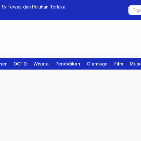
 15 Tewas dan Puluhan Terluka
Indonesia C
Kreatif
iner
OOTD
Wisata
Pendidikan
Olahraga
Film
Musi