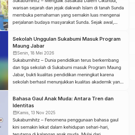
Sukabumihitz – Mengulik Sasakala Dalem Cikundul,
berkaitan dengan angka dan laporan […]
warisan sejarah dan jejak dakwah Islam di tanah Sunda
membuka pemahaman yang semakin luas mengenai
perjalanan budaya masyarakat Sunda. Sejak awal,
kisah ini berkembang kuat melalui cerita turun-
temurun yang tetap hidup dalam ingatan kolektif
Sekolah Unggulan Sukabumi Masuk Program
masyarakat. Karena itu, pembaca menemukan nilai
Maung Jabar
budaya yang terjaga meskipun zaman terus berubah.
calendar_month
Senin, 18 Mei 2026
Ketika pembaca […]
Sukabumihitz – Dunia pendidikan terus berkembang
dan tiga sekolah di Sukabumi masuk Program Maung
Jabar, bukti kualitas pendidikan meningkat karena
sekolah berhasil menunjukkan kualitas akademik yang
konsisten. Prestasi ini menarik perhatian masyarakat
serta mahasiswa yang mengikuti perkembangan dunia
Bahasa Gaul Anak Muda: Antara Tren dan
pendidikan. Program Maung Jabar hadir sebagai
Identitas
terobosan untuk mendorong sekolah unggulan yang
calendar_month
Kamis, 13 Nov 2025
aktif menerapkan pembelajaran inovatif dan […]
Sukabumihitz – Fenomena penggunaan bahasa gaul
kini semakin lekat dalam kehidupan sehari-hari,
terutama di kalangan anak muda. Mulai dari