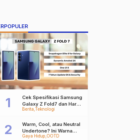
ERPOPULER
Cek Spesifikasi Samsung
Galaxy Z Fold7 dan Harga
Berita
Teknologi
Resminya
Warm, Cool, atau Neutral
Undertone? Ini Warna
Gaya Hidup
OOTD
Baju yang Bikin Kamu