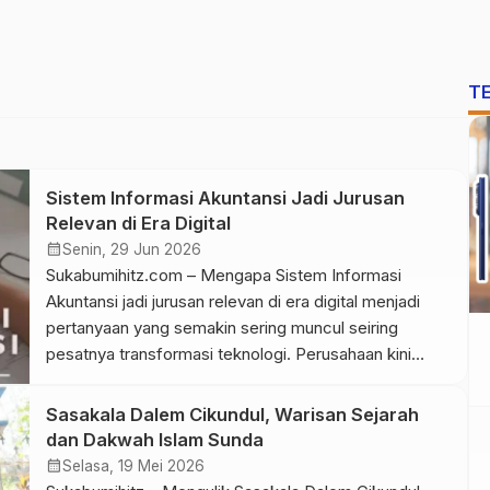
T
Sistem Informasi Akuntansi Jadi Jurusan
Relevan di Era Digital
calendar_month
Senin, 29 Jun 2026
Sukabumihitz.com – Mengapa Sistem Informasi
Akuntansi jadi jurusan relevan di era digital menjadi
pertanyaan yang semakin sering muncul seiring
pesatnya transformasi teknologi. Perusahaan kini
memanfaatkan data sebagai dasar pengambilan
keputusan sehingga membutuhkan tenaga profesional
Sasakala Dalem Cikundul, Warisan Sejarah
yang mampu mengelola informasi secara akurat
dan Dakwah Islam Sunda
sekaligus memahami perkembangan teknologi.
calendar_month
Selasa, 19 Mei 2026
Banyak orang masih menganggap akuntansi hanya