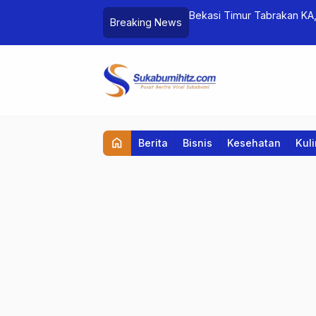
or Akuntan Publik untuk Mahasiswa dan
Bekasi Timur Tabrakan KA,
Breaking News
untansi
home
Berita
Bisnis
Kesehatan
Kul