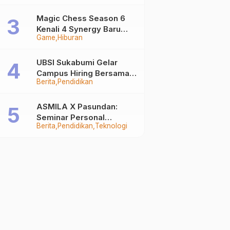
Auto Stand Out
Magic Chess Season 6
Kenali 4 Synergy Baru
Game
Hiburan
Terkuat
UBSI Sukabumi Gelar
Campus Hiring Bersama
Berita
Pendidikan
PKSS, Buka Peluang Kerja
di BRI Group
ASMILA X Pasundan:
Seminar Personal
Berita
Pendidikan
Teknologi
Branding dan Kreativitas
Generasi Muda Bersama
SDKF