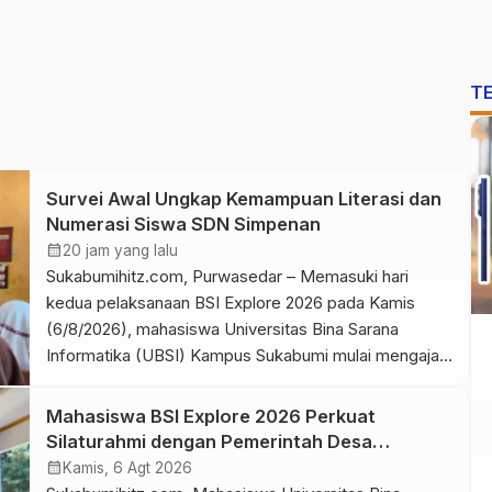
T
Survei Awal Ungkap Kemampuan Literasi dan
Numerasi Siswa SDN Simpenan
calendar_month
20 jam yang lalu
Sukabumihitz.com, Purwasedar – Memasuki hari
kedua pelaksanaan BSI Explore 2026 pada Kamis
(6/8/2026), mahasiswa Universitas Bina Sarana
Informatika (UBSI) Kampus Sukabumi mulai mengajar
di SDN Simpenan, Desa Purwasedar, Kecamatan
Ciracap. Sebelum memulai pembelajaran, tim
Mahasiswa BSI Explore 2026 Perkuat
memetakan kemampuan dasar literasi dan numerasi
Silaturahmi dengan Pemerintah Desa
siswa melalui survei awal sebagai dasar dalam
Purwasedar
calendar_month
Kamis, 6 Agt 2026
menyusun strategi pembelajaran yang sesuai dengan