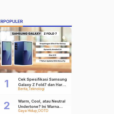
ERPOPULER
Cek Spesifikasi Samsung
Galaxy Z Fold7 dan Harga
Berita
Teknologi
Resminya
Warm, Cool, atau Neutral
Undertone? Ini Warna
Gaya Hidup
OOTD
Baju yang Bikin Kamu