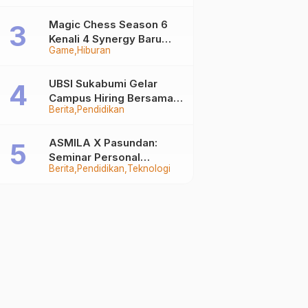
Auto Stand Out
Magic Chess Season 6
Kenali 4 Synergy Baru
Game
Hiburan
Terkuat
UBSI Sukabumi Gelar
Campus Hiring Bersama
Berita
Pendidikan
PKSS, Buka Peluang Kerja
di BRI Group
ASMILA X Pasundan:
Seminar Personal
Berita
Pendidikan
Teknologi
Branding dan Kreativitas
Generasi Muda Bersama
SDKF