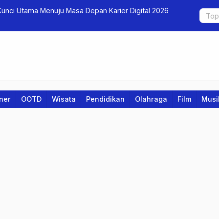
unci Utama Menuju Masa Depan Karier Digital 2026
Yuk Kenalan
Diperkenal
iner
OOTD
Wisata
Pendidikan
Olahraga
Film
Musi