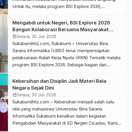
Untuk itu, melalui program BSI Explore 2026,
Universitas Bina Sarana Informatika (UBSI) sebagai
Kampus Digital Kreatif membuka kesempatan bagi
Mengabdi untuk Negeri, BSI Explore 2026
mahasiswa untuk terjun ke berbagai daerah. Selain itu,
Bangun Kolaborasi Bersama Masyarakat
melalui kegiatan pengabdian kepada masyarakat,
Ciracap
calendar_month
Selasa, 30 Jun 2026
mahasiswa dapat menerapkan ilmu […]
Sukabumihitz.com, Sukabumi – Universitas Bina
Sarana Informatika (UBSI) terus mempersiapkan
pelaksanaan Kuliah Kerja Nyata (KKN) Tematik melalui
program BSI Explore 2026. Sebagai bagian dari
persiapan tersebut, tim survei wilayah Sukabumi
melakukan kunjungan ke Kecamatan Ciracap pada 22–
Kebersihan dan Disiplin Jadi Materi Bela
24 Juni 2026. Tim juga berkoordinasi dengan
Negara Sejak Dini
pemerintah kecamatan dan pemerintah desa untuk
calendar_month
Selasa, 30 Jun 2026
mematangkan pelaksanaan program. BSI Explore
Sukabumihitz.com – Kebersihan menjadi salah satu
merupakan […]
nilai yang mahasiswa Universitas Bina Sarana
Informatika Sukabumi kenalkan dalam kegiatan
Pengabdian Masyarakat di SD Negeri Cicadas, Kamis
(11/6). Melalui project Mata Kuliah Pendidikan