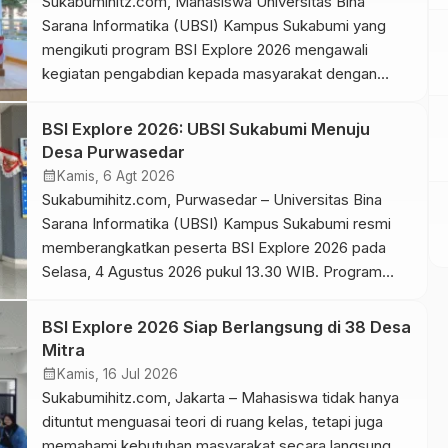
Sukabumihitz.com, Mahasiswa Universitas Bina
kebutuhan setiap kelas. […]
Sarana Informatika (UBSI) Kampus Sukabumi yang
mengikuti program BSI Explore 2026 mengawali
kegiatan pengabdian kepada masyarakat dengan
mengunjungi Kantor Desa Purwasedar, Kecamatan
Ciracap, Kabupaten Sukabumi, pada Rabu 5/8/.
BSI Explore 2026: UBSI Sukabumi Menuju
Kunjungan tersebut menjadi langkah awal untuk
Desa Purwasedar
memperkenalkan tim sekaligus membangun
calendar_month
Kamis, 6 Agt 2026
komunikasi dengan pemerintah desa sebelum
Sukabumihitz.com, Purwasedar – Universitas Bina
menjalankan berbagai program pengabdian.
Sarana Informatika (UBSI) Kampus Sukabumi resmi
Pemerintah Desa Purwasedar menyambut […]
memberangkatkan peserta BSI Explore 2026 pada
Selasa, 4 Agustus 2026 pukul 13.30 WIB. Program
pengabdian kepada masyarakat ini berlangsung
selama 21 hari. Mahasiswa dari berbagai program
BSI Explore 2026 Siap Berlangsung di 38 Desa
studi mengikuti kegiatan tersebut setelah lolos proses
Mitra
seleksi. Panitia menempatkan para peserta di
calendar_month
Kamis, 16 Jul 2026
sejumlah desa di Kabupaten Sukabumi, […]
Sukabumihitz.com, Jakarta – Mahasiswa tidak hanya
dituntut menguasai teori di ruang kelas, tetapi juga
memahami kebutuhan masyarakat secara langsung.