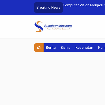
ekatkan Langkah ke Bulan
Computer Vision Menjadi K
Breaking News
home
Berita
Bisnis
Kesehatan
Kul