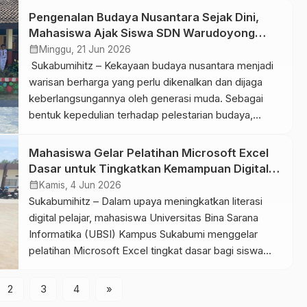
Kewarganegaraan (PKN) bertema “Bela Negara Sejak
Pengenalan Budaya Nusantara Sejak Dini,
Dini”, Ketua Kelompok Sholah Faridudin bersama tim
Mahasiswa Ajak Siswa SDN Warudoyong
mengajak 15 siswa kelas III memahami bahwa bela
Mengenal Keragaman Indonesia
calendar_month
Minggu, 21 Jun 2026
negara dapat dimulai dari […]
Sukabumihitz – Kekayaan budaya nusantara menjadi
warisan berharga yang perlu dikenalkan dan dijaga
keberlangsungannya oleh generasi muda. Sebagai
bentuk kepedulian terhadap pelestarian budaya,
mahasiswa Prodi Sistem Informasi Universitas BSI
Sukabumi menggelar kegiatan Pengabdian Kepada
Mahasiswa Gelar Pelatihan Microsoft Excel
Masyarakat (PKM) di SDN Warudoyong, Kota
Dasar untuk Tingkatkan Kemampuan Digital
Sukabumi, pada Sabtu (21/6). Kegiatan ini mengajak
Siswa MTSs Al-Karomah
calendar_month
Kamis, 4 Jun 2026
siswa sekolah dasar untuk mengenal kembali
Sukabumihitz – Dalam upaya meningkatkan literasi
kekayaan budaya […]
digital pelajar, mahasiswa Universitas Bina Sarana
Informatika (UBSI) Kampus Sukabumi menggelar
pelatihan Microsoft Excel tingkat dasar bagi siswa
kelas 8 MTSs Al-Karomah pada Sabtu (23/5/2026).
Kegiatan yang berlangsung pukul 10.00 hingga 11.30
2
3
4
»
WIB tersebut mendapat sambutan positif. Para