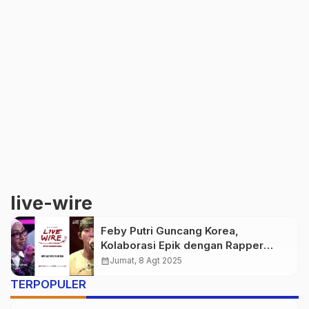
live-wire
Feby Putri Guncang Korea,
Kolaborasi Epik dengan Rapper
Loco di L1VE WIRE
calendar_month
Jumat, 8 Agt 2025
TERPOPULER