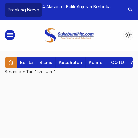
en Viral dari
4 Alasan di Balik Anjuran Berbuka
Quarter L
search
Breaking News
Menghibur dan
Puasa dengan yang Manis
Mahasisw
o-Kontra
Transisi
menu
light_mode
home
Berita
Bisnis
Kesehatan
Kuliner
OOTD
Wis
Beranda
»
Tag "live-wire"