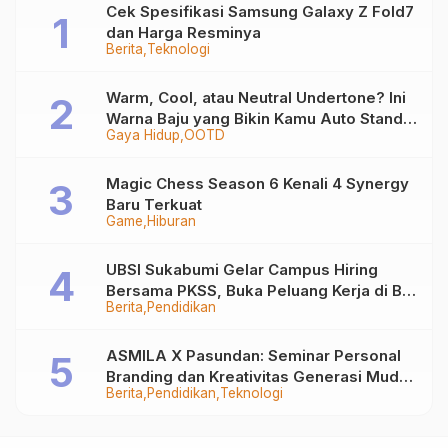
Cek Spesifikasi Samsung Galaxy Z Fold7
dan Harga Resminya
Berita
Teknologi
Warm, Cool, atau Neutral Undertone? Ini
Warna Baju yang Bikin Kamu Auto Stand
Gaya Hidup
OOTD
Out
Magic Chess Season 6 Kenali 4 Synergy
Baru Terkuat
Game
Hiburan
UBSI Sukabumi Gelar Campus Hiring
Bersama PKSS, Buka Peluang Kerja di BRI
Berita
Pendidikan
Group
ASMILA X Pasundan: Seminar Personal
Branding dan Kreativitas Generasi Muda
Berita
Pendidikan
Teknologi
Bersama SDKF