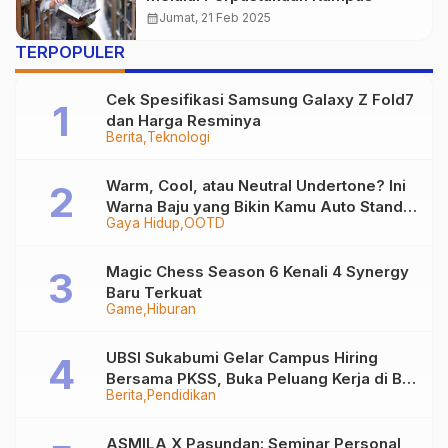
calendar_month
Jumat, 21 Feb 2025
TERPOPULER
Cek Spesifikasi Samsung Galaxy Z Fold7
dan Harga Resminya
Berita
Teknologi
Warm, Cool, atau Neutral Undertone? Ini
Warna Baju yang Bikin Kamu Auto Stand
Gaya Hidup
OOTD
Out
Magic Chess Season 6 Kenali 4 Synergy
Baru Terkuat
Game
Hiburan
UBSI Sukabumi Gelar Campus Hiring
Bersama PKSS, Buka Peluang Kerja di BRI
Berita
Pendidikan
Group
ASMILA X Pasundan: Seminar Personal