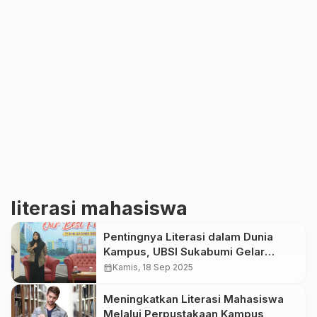
literasi mahasiswa
Pentingnya Literasi dalam Dunia
Kampus, UBSI Sukabumi Gelar
Seminar Tematik Perpustakaan
calendar_month
Kamis, 18 Sep 2025
Meningkatkan Literasi Mahasiswa
Melalui Perpustakaan Kampus