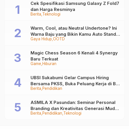
Cek Spesifikasi Samsung Galaxy Z Fold7
dan Harga Resminya
Berita
Teknologi
Warm, Cool, atau Neutral Undertone? Ini
Warna Baju yang Bikin Kamu Auto Stand
Gaya Hidup
OOTD
Out
Magic Chess Season 6 Kenali 4 Synergy
Baru Terkuat
Game
Hiburan
UBSI Sukabumi Gelar Campus Hiring
Bersama PKSS, Buka Peluang Kerja di BRI
Berita
Pendidikan
Group
ASMILA X Pasundan: Seminar Personal
Branding dan Kreativitas Generasi Muda
Berita
Pendidikan
Teknologi
Bersama SDKF