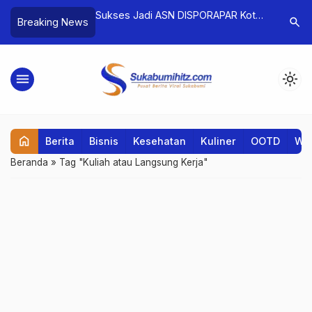
n Indonesia, Juara
Sukses Jadi ASN DISPORAPAR Kota
“Film San
search
Breaking News
tun AFF U-23
Sukabumi, Risye Rahmawati: “Kuliah
Drama Em
Latih Saya Berpikir Analitis”
Kebangsa
menu
light_mode
home
Berita
Bisnis
Kesehatan
Kuliner
OOTD
Wis
Beranda
»
Tag "Kuliah atau Langsung Kerja"