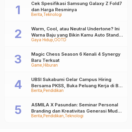
Cek Spesifikasi Samsung Galaxy Z Fold7
dan Harga Resminya
Berita
Teknologi
Warm, Cool, atau Neutral Undertone? Ini
Warna Baju yang Bikin Kamu Auto Stand
Gaya Hidup
OOTD
Out
Magic Chess Season 6 Kenali 4 Synergy
Baru Terkuat
Game
Hiburan
UBSI Sukabumi Gelar Campus Hiring
Bersama PKSS, Buka Peluang Kerja di BRI
Berita
Pendidikan
Group
ASMILA X Pasundan: Seminar Personal
Branding dan Kreativitas Generasi Muda
Berita
Pendidikan
Teknologi
Bersama SDKF