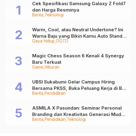
Cek Spesifikasi Samsung Galaxy Z Fold7
dan Harga Resminya
Berita
Teknologi
Warm, Cool, atau Neutral Undertone? Ini
Warna Baju yang Bikin Kamu Auto Stand
Gaya Hidup
OOTD
Out
Magic Chess Season 6 Kenali 4 Synergy
Baru Terkuat
Game
Hiburan
UBSI Sukabumi Gelar Campus Hiring
Bersama PKSS, Buka Peluang Kerja di BRI
Berita
Pendidikan
Group
ASMILA X Pasundan: Seminar Personal
Branding dan Kreativitas Generasi Muda
Berita
Pendidikan
Teknologi
Bersama SDKF