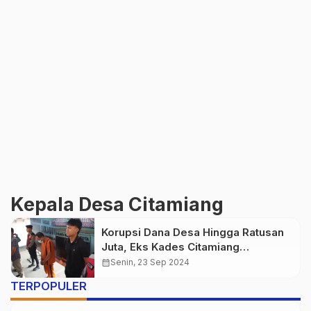
Kepala Desa Citamiang
Korupsi Dana Desa Hingga Ratusan
Juta, Eks Kades Citamiang
Sukabumi Diringkus Polisi
calendar_month
Senin, 23 Sep 2024
TERPOPULER