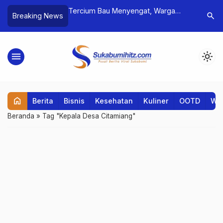
or Kambing: Apa
Tercium Bau Menyengat, Warga
Microsoft
search
Breaking News
at Sahnya?
Sukamanah Temukan Jenazah Pria
Pembelaja
di Rumah Kontrakan
Siswa SM
menu
light_mode
home
Berita
Bisnis
Kesehatan
Kuliner
OOTD
Wis
Beranda
»
Tag "Kepala Desa Citamiang"