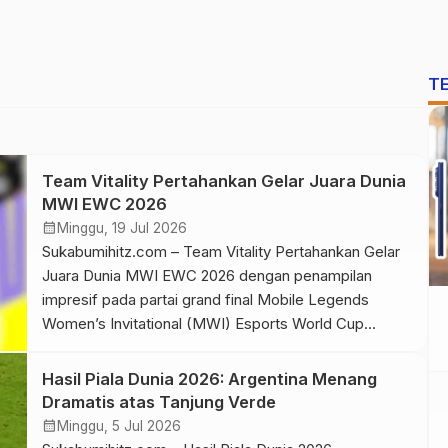
T
Team Vitality Pertahankan Gelar Juara Dunia
MWI EWC 2026
calendar_month
Minggu, 19 Jul 2026
Sukabumihitz.com – Team Vitality Pertahankan Gelar
Juara Dunia MWI EWC 2026 dengan penampilan
impresif pada partai grand final Mobile Legends
Women’s Invitational (MWI) Esports World Cup
(EWC) 2026. Tim yang diperkuat roster asal Indonesia
itu mengalahkan wakil Filipina, NAVI PH, dengan skor
Hasil Piala Dunia 2026: Argentina Menang
4-2 pada laga puncak yang berlangsung di Paris,
Dramatis atas Tanjung Verde
Prancis, Sabtu, 18 Juli 2026. […]
calendar_month
Minggu, 5 Jul 2026