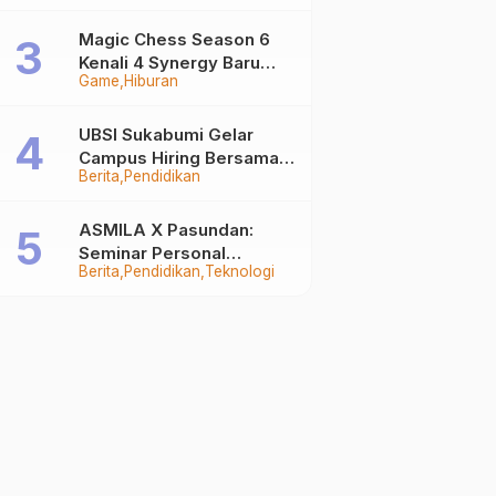
Auto Stand Out
Magic Chess Season 6
Kenali 4 Synergy Baru
Game
Hiburan
Terkuat
UBSI Sukabumi Gelar
Campus Hiring Bersama
Berita
Pendidikan
PKSS, Buka Peluang Kerja
di BRI Group
ASMILA X Pasundan:
Seminar Personal
Berita
Pendidikan
Teknologi
Branding dan Kreativitas
Generasi Muda Bersama
SDKF