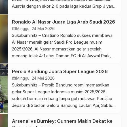
Austria dengan skor 2-0 pada laga kedua Grup J yang
berlangsung di Dallas Stadium, Texas, Selasa
(23/6/2026) dini hari WIB. Dua gol sang kapten, Lionel
Ronaldo Al Nassr Juara Liga Arab Saudi 2026
Messi, menjadi penentu kemenangan sekaligus
calendar_month
Minggu, 24 Mei 2026
menambah catatan sejarah dalam karier gemilangnya.
Sukabumihitz – Cristiano Ronaldo sukses membawa
Meski […]
Al Nassr meraih gelar Saudi Pro League musim
2025/2026. Al Nassr memastikan gelar setelah
menang telak 4-1 atas Damac FC di Al-Awwal Park,
Kamis (22/5/2026) dini hari WIB. Keberhasilan itu
menjadi momen penting bagi Ronaldo sejak
Persib Bandung Juara Super League 2026
bergabung dengan Al Nassr pada 2023. Setelah
calendar_month
Minggu, 24 Mei 2026
beberapa musim berjuang membawa klub kembali
Sukabumihitz – Persib Bandung resmi memastikan
[…]
gelar Super League Indonesia musim 2025/2026
setelah bermain imbang tanpa gol melawan Persijap
Jepara di Stadion Gelora Bandung Lautan Api, Sabtu
(23/5/2026). Hasil 0-0 sudah cukup bagi Persib
Bandung untuk mengunci posisi puncak klasemen dan
Arsenal vs Burnley: Gunners Makin Dekat ke
memastikan diri menjadi juara Super League musim