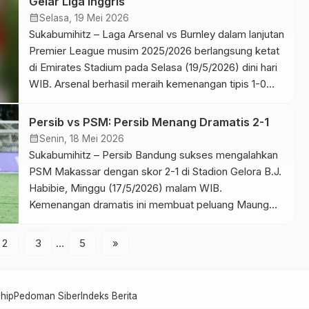
Gelar Liga Inggris
ini. Keberhasilan tersebut sekaligus menjadi
calendar_month
Selasa, 19 Mei 2026
pencapaian penting […]
Sukabumihitz – Laga Arsenal vs Burnley dalam lanjutan
Premier League musim 2025/2026 berlangsung ketat
di Emirates Stadium pada Selasa (19/5/2026) dini hari
WIB. Arsenal berhasil meraih kemenangan tipis 1-0
atas Burnley melalui gol tunggal Kai Havertz. Hasil
tersebut membuat Arsenal semakin dekat dengan
Persib vs PSM: Persib Menang Dramatis 2-1
gelar juara Liga Inggris musim ini. Tambahan tiga poin
calendar_month
Senin, 18 Mei 2026
menjaga posisi The […]
Sukabumihitz – Persib Bandung sukses mengalahkan
PSM Makassar dengan skor 2-1 di Stadion Gelora B.J.
Habibie, Minggu (17/5/2026) malam WIB.
Kemenangan dramatis ini membuat peluang Maung
Bandung meraih gelar Super League 2026 semakin
besar. Laga tersebut berlangsung ketat sejak menit
2
3
…
5
»
awal karena kedua tim sama-sama membutuhkan
poin penuh. Selain kemenangan tim tamu, hasil imbang
Borneo […]
hip
Pedoman Siber
Indeks Berita