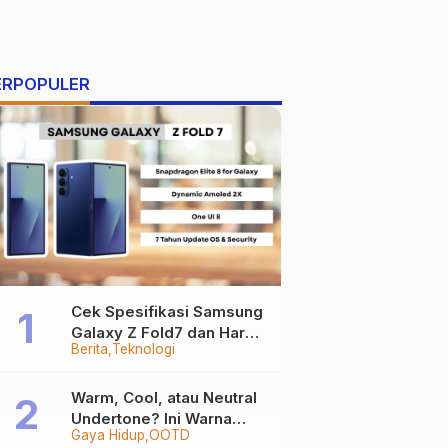
ERPOPULER
Cek Spesifikasi Samsung
Galaxy Z Fold7 dan Harga
Berita
Teknologi
Resminya
Warm, Cool, atau Neutral
Undertone? Ini Warna
Gaya Hidup
OOTD
Baju yang Bikin Kamu