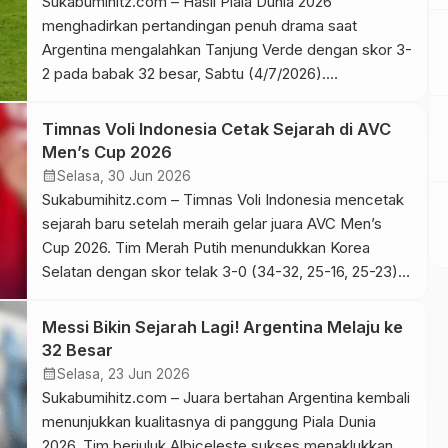
Sukabumihitz.com – Hasil Piala Dunia 2026
menghadirkan pertandingan penuh drama saat
Argentina mengalahkan Tanjung Verde dengan skor 3-
2 pada babak 32 besar, Sabtu (4/7/2026).
Pertandingan berlangsung sengit hingga babak
tambahan dan memastikan La Albiceleste melangkah
Timnas Voli Indonesia Cetak Sejarah di AVC
ke babak 16 besar. Laga yang berlangsung di Miami
Men’s Cup 2026
Stadium menyuguhkan duel menarik sejak menit awal.
calendar_month
Selasa, 30 Jun 2026
Hasil Piala Dunia 2026 […]
Sukabumihitz.com – Timnas Voli Indonesia mencetak
sejarah baru setelah meraih gelar juara AVC Men’s
Cup 2026. Tim Merah Putih menundukkan Korea
Selatan dengan skor telak 3-0 (34-32, 25-16, 25-23)
pada partai final yang berlangsung di Veer Savarkar
Sports Complex, Ahmedabad, India, Minggu
Messi Bikin Sejarah Lagi! Argentina Melaju ke
(28/6/2026). Hasil tersebut menjadi gelar pertama
32 Besar
Indonesia sepanjang keikutsertaan pada turnamen voli
calendar_month
Selasa, 23 Jun 2026
putra […]
Sukabumihitz.com – Juara bertahan Argentina kembali
menunjukkan kualitasnya di panggung Piala Dunia
2026. Tim berjuluk Albiceleste sukses menaklukkan