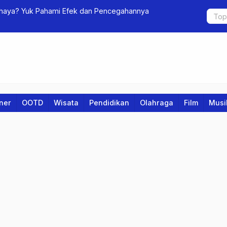
aya? Yuk Pahami Efek dan Pencegahannya
Euro 2024 
iner
OOTD
Wisata
Pendidikan
Olahraga
Film
Musi