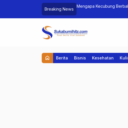
huan, UNM Raih Penghargaan Silver
Mengapa Kecubung Berbah
Breaking News
home
Berita
Bisnis
Kesehatan
Kul