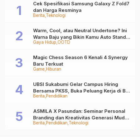
Cek Spesifikasi Samsung Galaxy Z Fold7
dan Harga Resminya
Berita
Teknologi
Warm, Cool, atau Neutral Undertone? Ini
Warna Baju yang Bikin Kamu Auto Stand
Gaya Hidup
OOTD
Out
Magic Chess Season 6 Kenali 4 Synergy
Baru Terkuat
Game
Hiburan
UBSI Sukabumi Gelar Campus Hiring
Bersama PKSS, Buka Peluang Kerja di BRI
Berita
Pendidikan
Group
ASMILA X Pasundan: Seminar Personal
Branding dan Kreativitas Generasi Muda
Berita
Pendidikan
Teknologi
Bersama SDKF