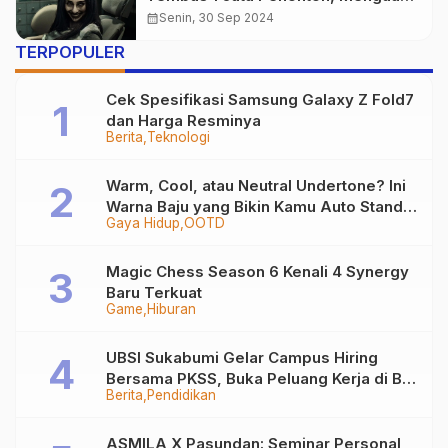
Teror Gaib di Klinik Angker
calendar_month
Senin, 30 Sep 2024
TERPOPULER
Cek Spesifikasi Samsung Galaxy Z Fold7
dan Harga Resminya
Berita
Teknologi
Warm, Cool, atau Neutral Undertone? Ini
Warna Baju yang Bikin Kamu Auto Stand
Gaya Hidup
OOTD
Out
Magic Chess Season 6 Kenali 4 Synergy
Baru Terkuat
Game
Hiburan
UBSI Sukabumi Gelar Campus Hiring
Bersama PKSS, Buka Peluang Kerja di BRI
Berita
Pendidikan
Group
ASMILA X Pasundan: Seminar Personal