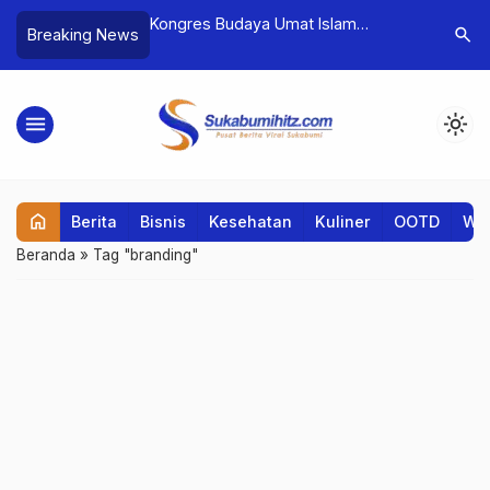
. Catatan Tangan:
Kongres Budaya Umat Islam
Tingkatka
search
Breaking News
n Mahasiswa Lebih
Diharapkan Jadi Oase Dahaga Seni
Informati
Budaya yang Islami
Akreditas
menu
light_mode
home
Berita
Bisnis
Kesehatan
Kuliner
OOTD
Wis
Beranda
»
Tag "branding"