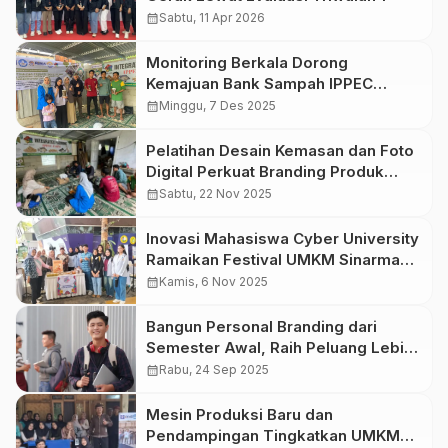
calendar_month
Sabtu, 11 Apr 2026
Monitoring Berkala Dorong
Kemajuan Bank Sampah IPPEC
Sukabumi
calendar_month
Minggu, 7 Des 2025
Pelatihan Desain Kemasan dan Foto
Digital Perkuat Branding Produk
Maggot IPPEC
calendar_month
Sabtu, 22 Nov 2025
Inovasi Mahasiswa Cyber University
Ramaikan Festival UMKM Sinarmas
Land 2025
calendar_month
Kamis, 6 Nov 2025
Bangun Personal Branding dari
Semester Awal, Raih Peluang Lebih
Cepat
calendar_month
Rabu, 24 Sep 2025
Mesin Produksi Baru dan
Pendampingan Tingkatkan UMKM