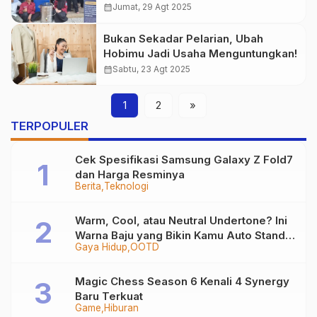
Lokal di Kasepuhan Sinar Resmi
calendar_month
Jumat, 29 Agt 2025
Bukan Sekadar Pelarian, Ubah
Hobimu Jadi Usaha Menguntungkan!
calendar_month
Sabtu, 23 Agt 2025
1
2
»
TERPOPULER
Cek Spesifikasi Samsung Galaxy Z Fold7
dan Harga Resminya
Berita
Teknologi
Warm, Cool, atau Neutral Undertone? Ini
Warna Baju yang Bikin Kamu Auto Stand
Gaya Hidup
OOTD
Out
Magic Chess Season 6 Kenali 4 Synergy
Baru Terkuat
Game
Hiburan