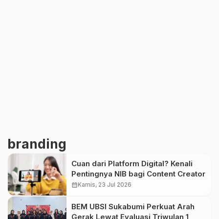
branding
Cuan dari Platform Digital? Kenali
Pentingnya NIB bagi Content Creator
calendar_month
Kamis, 23 Jul 2026
BEM UBSI Sukabumi Perkuat Arah
Gerak Lewat Evaluasi Triwulan 1