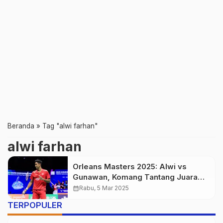
Beranda
»
Tag "alwi farhan"
alwi farhan
Orleans Masters 2025: Alwi vs
Gunawan, Komang Tantang Juara
Asia
calendar_month
Rabu, 5 Mar 2025
TERPOPULER