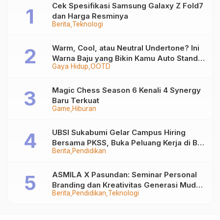
Cek Spesifikasi Samsung Galaxy Z Fold7
dan Harga Resminya
Berita
Teknologi
Warm, Cool, atau Neutral Undertone? Ini
Warna Baju yang Bikin Kamu Auto Stand
Gaya Hidup
OOTD
Out
Magic Chess Season 6 Kenali 4 Synergy
Baru Terkuat
Game
Hiburan
UBSI Sukabumi Gelar Campus Hiring
Bersama PKSS, Buka Peluang Kerja di BRI
Berita
Pendidikan
Group
ASMILA X Pasundan: Seminar Personal
Branding dan Kreativitas Generasi Muda
Berita
Pendidikan
Teknologi
Bersama SDKF