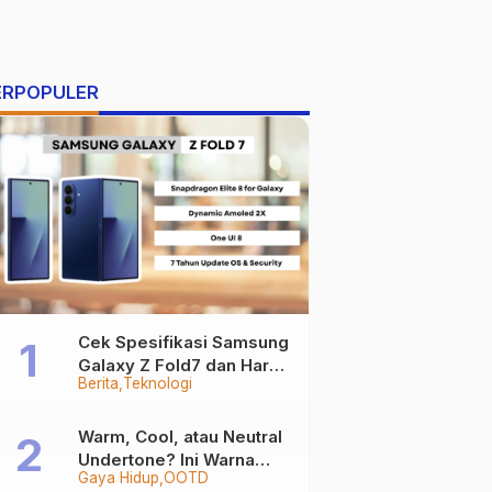
ERPOPULER
Cek Spesifikasi Samsung
Galaxy Z Fold7 dan Harga
Berita
Teknologi
Resminya
Warm, Cool, atau Neutral
Undertone? Ini Warna
Gaya Hidup
OOTD
Baju yang Bikin Kamu