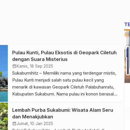
T
Pulau Kunti, Pulau Eksotis di Geopark Ciletuh
dengan Suara Misterius
calendar_month
Kamis, 18 Sep 2025
Sukabumihitz – Memiliki nama yang terdengar mistis,
Pulau Kunti menjadi salah satu pulau kecil yang
menarik di kawasan Geopark Ciletuh Palabuhanratu,
Kabupaten Sukabumi. Nama pulau ini konon berasal
dari suara tawa khas makhluk halus yang terdengar
dari bebatuan, sering digambarkan menyerupai sosok
Lembah Purba Sukabumi: Wisata Alam Seru
perempuan berbaju putih. Meski terdengar seram,
dan Menakjubkan
fenomena ini ternyata memiliki penjelasan ilmiah.
calendar_month
Jumat, 10 Jan 2025
Petualangan […]