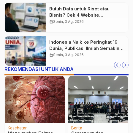
Butuh Data untuk Riset atau
Bisnis? Cek 4 Website
Terpercaya Ini
calendar_month
Senin, 3 Agt 2026
Indonesia Naik ke Peringkat 19
Dunia, Publikasi Ilmiah Semakin
Berkembang
calendar_month
Senin, 3 Agt 2026
REKOMENDASI UNTUK ANDA
Berita
Berita
Pendidikan