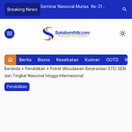
iterasi Mahasiswa
Seminar Nasional Munas Ke-21
Kenapa Lu
search
Breaking News
takaan Kampus
FoSSEI: Memperkuat Ekonomi
Selalu Di
Syariah Melalui Optimalisasi Halal
Value Chain dan Peran Strategis
menu
light_mode
Generasi Z
home
Berita
Bisnis
Kesehatan
Kuliner
OOTD
Wis
Beranda
»
Pendidikan
»
Potret Wisudawan Berprestasi STEI SEBI
dari Tingkat Nasional hingga Internasional
Pendidikan