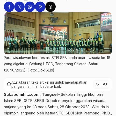
Para wisudawan berprestasi STEI SEBI pada acara wisuda ke-18
yang digelar di Gedung UTCC, Tangerang Selatan, Sabtu
(28/10/2023). (Foto: Dok SEBI)
Atur ukuran teks artikel ini untuk mendapatkan
text_increase
info
text_decrease
pengalaman membaca terbaik.
Sukabumihitz.com, Tangsel–
Sekolah Tinggi Ekonomi
Islam SEBI (STEI SEBI) Depok menyelenggarakan wisuda
sarjana yang ke-18 pada Sabtu, 28 Oktober 2023. Wisuda ini
dipimpin langsung oleh Ketua STEI SEBI Sigit Pramono, Ph.D.,