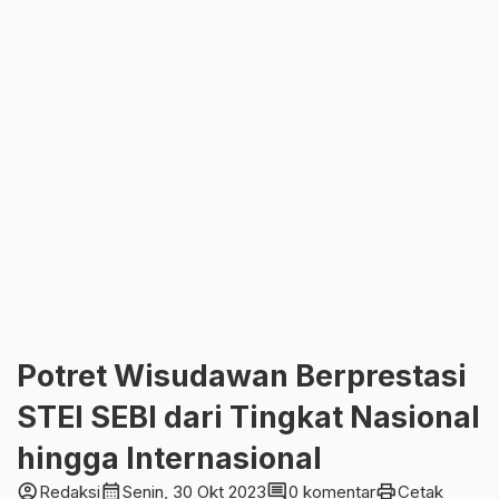
Potret Wisudawan Berprestasi
STEI SEBI dari Tingkat Nasional
hingga Internasional
account_circle
calendar_month
comment
print
Redaksi
Senin, 30 Okt 2023
0 komentar
Cetak