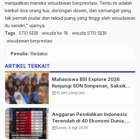
menjadikan mereka wisudawan berprestasi. Tentu ini adalah
berkat doa orang tua, dorongan dosen, dan semangat yang
tak pernah pudar dan tekad juang yang tinggi oleh wisudawan
itu sendiri,” ujarnya.
Tags
STEI SEBI
wisuda ke-18
wisuda STEI SEBI
wisudawan berprestasi
Penulis
: Redaksi
ARTIKEL TERKAIT
Mahasiswa BSI Explore 2026
Kunjungi SDN Simpenan, Saksikan
Persiapan Lomba Pramuka
calendar_month
10 jam yang lalu
Tingkat Kecamatan
Anggaran Pendidikan Indonesia
Terendah di 40 Ekonomi Dunia,
Tantangan Akses Pendidikan
calendar_month
Senin, 3 Agt 2026
Makin Besar