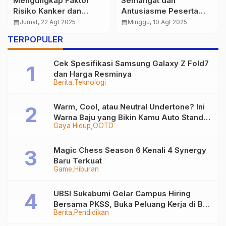
Dikejar Ombak,
Mengasah Skill Digital
Ditemukan Takdir: Akhir
Lewat IT Bootcamp
Tragis Nelayan
Software Development
calendar_month
Selasa, 14 Okt 2025
calendar_month
Jumat, 4 Jul 2025
Tegalbuleud
TERPOPULER
Cek Spesifikasi Samsung Galaxy Z Fold7
dan Harga Resminya
Berita
Teknologi
Warm, Cool, atau Neutral Undertone? Ini
Warna Baju yang Bikin Kamu Auto Stand
Gaya Hidup
OOTD
Out
Magic Chess Season 6 Kenali 4 Synergy
Baru Terkuat
Game
Hiburan
UBSI Sukabumi Gelar Campus Hiring
Bersama PKSS, Buka Peluang Kerja di BRI
Berita
Pendidikan
Group