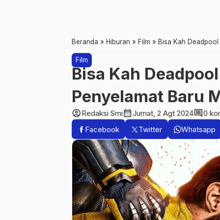
Beranda
»
Hiburan
»
Film
»
Bisa Kah Deadpool
Film
Bisa Kah Deadpool
Penyelamat Baru 
account_circle
calendar_month
comment
Redaksi Smi
Jumat, 2 Agt 2024
0 ko
Facebook
Twitter
Whatsapp