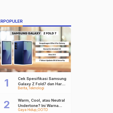
ERPOPULER
Cek Spesifikasi Samsung
Galaxy Z Fold7 dan Harga
Berita
Teknologi
Resminya
Warm, Cool, atau Neutral
Undertone? Ini Warna
Gaya Hidup
OOTD
Baju yang Bikin Kamu