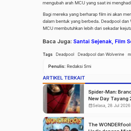
mengubah arah MCU yang saat ini menghada
Bagi mereka yang berharap film ini akan m
dalam bentuk yang berbeda. Deadpool dan 
MCU membutuhkan lebih dari sekadar kejutan
Baca Juga:
Santai Sejenak, Film 
Tags
Deadpool
Deadpool dan Wolverine
m
Penulis
: Redaksi Smi
ARTIKEL TERKAIT
Spider-Man: Bran
New Day Tayang 
Juli 2026
calendar_month
Selasa, 28 Jul 2026
The WONDERfool