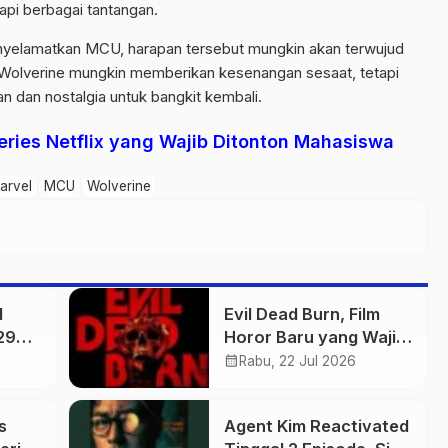
pi berbagai tantangan.
enyelamatkan MCU, harapan tersebut mungkin akan terwujud
Wolverine mungkin memberikan kesenangan sesaat, tetapi
 dan nostalgia untuk bangkit kembali.
Series Netflix yang Wajib Ditonton Mahasiswa
arvel
MCU
Wolverine
d
Evil Dead Burn, Film
29
Horor Baru yang Wajib
Ditonton
calendar_month
Rabu, 22 Jul 2026
s
Agent Kim Reactivated