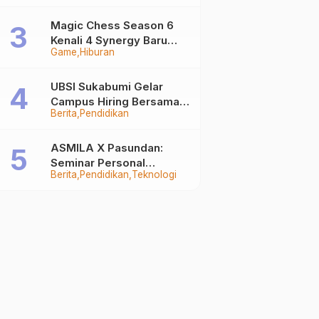
Auto Stand Out
Magic Chess Season 6
Kenali 4 Synergy Baru
Game
Hiburan
Terkuat
UBSI Sukabumi Gelar
Campus Hiring Bersama
Berita
Pendidikan
PKSS, Buka Peluang Kerja
di BRI Group
ASMILA X Pasundan:
Seminar Personal
Berita
Pendidikan
Teknologi
Branding dan Kreativitas
Generasi Muda Bersama
SDKF