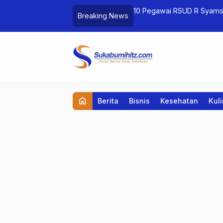
10 Pegawai RSUD R Syams
Breaking News
Napza, 4 ASN Dibebastug
home
Berita
Bisnis
Kesehatan
Kul