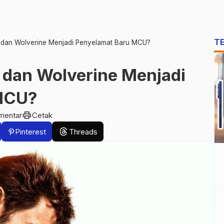
T
 dan Wolverine Menjadi Penyelamat Baru MCU?
 dan Wolverine Menjadi
MCU?
print
mentar
Cetak
Pinterest
Threads