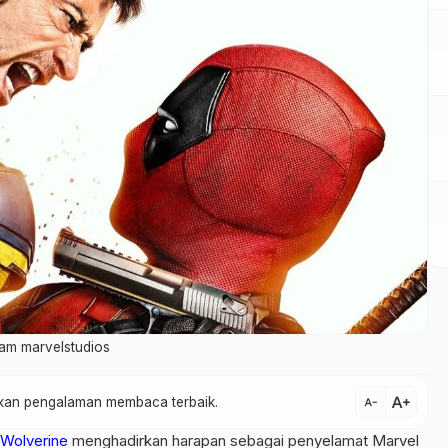
ram marvelstudios
text_increase
atkan pengalaman membaca terbaik.
text_decrease
Wolverine
menghadirkan harapan sebagai penyelamat Marvel