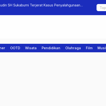
udin SH Sukabumi Terjerat Kasus Penyalahgunaan
Apa itu De
askan
iner
OOTD
Wisata
Pendidikan
Olahraga
Film
Musi