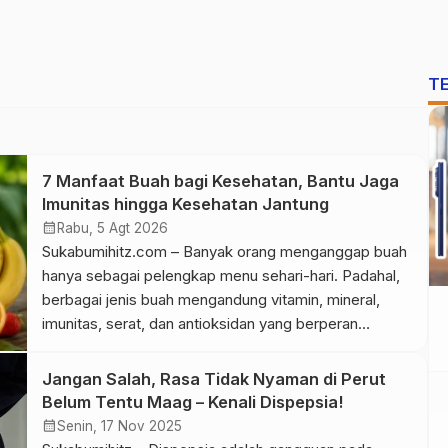
T
7 Manfaat Buah bagi Kesehatan, Bantu Jaga
Imunitas hingga Kesehatan Jantung
calendar_month
Rabu, 5 Agt 2026
Sukabumihitz.com – Banyak orang menganggap buah
hanya sebagai pelengkap menu sehari-hari. Padahal,
berbagai jenis buah mengandung vitamin, mineral,
imunitas, serat, dan antioksidan yang berperan
penting dalam menjaga kesehatan tubuh.
Mengonsumsi buah secara rutin dapat membantu
Jangan Salah, Rasa Tidak Nyaman di Perut
memenuhi kebutuhan nutrisi sekaligus menurunkan
Belum Tentu Maag – Kenali Dispepsia!
risiko berbagai penyakit. Setiap jenis buah memiliki
calendar_month
Senin, 17 Nov 2025
kandungan gizi yang berbeda. Karena itu,