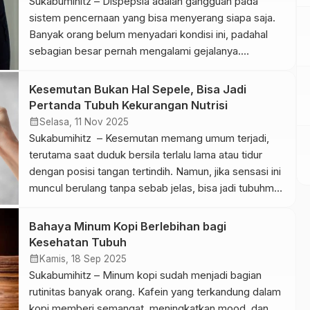
Sukabumihitz – Dispepsia adalah gangguan pada
mengonsumsi buah […]
sistem pencernaan yang bisa menyerang siapa saja.
Banyak orang belum menyadari kondisi ini, padahal
sebagian besar pernah mengalami gejalanya.
Gangguan tersebut menimbulkan rasa tidak nyaman di
perut bagian atas dan perlu penanganan segera agar
Kesemutan Bukan Hal Sepele, Bisa Jadi
tidak berkembang menjadi komplikasi serius. Dalam
Pertanda Tubuh Kekurangan Nutrisi
dunia medis, para ahli menggambarkan penyakit ini
calendar_month
Selasa, 11 Nov 2025
sebagai kumpulan […]
Sukabumihitz – Kesemutan memang umum terjadi,
terutama saat duduk bersila terlalu lama atau tidur
dengan posisi tangan tertindih. Namun, jika sensasi ini
muncul berulang tanpa sebab jelas, bisa jadi tubuhmu
sedang kekurangan vitamin B12. Vitamin ini berperan
besar dalam menjaga fungsi saraf dan membantu
Bahaya Minum Kopi Berlebihan bagi
pembentukan sel darah merah. Saat kadarnya
Kesehatan Tubuh
menurun, saraf tidak bekerja optimal […]
calendar_month
Kamis, 18 Sep 2025
Sukabumihitz – Minum kopi sudah menjadi bagian
rutinitas banyak orang. Kafein yang terkandung dalam
kopi memberi semangat, meningkatkan mood, dan