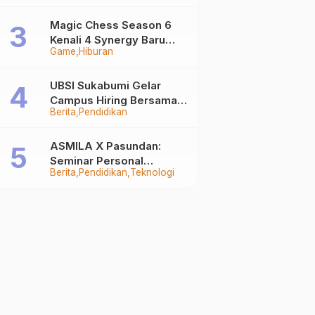
Auto Stand Out
Magic Chess Season 6
Kenali 4 Synergy Baru
Game
Hiburan
Terkuat
UBSI Sukabumi Gelar
Campus Hiring Bersama
Berita
Pendidikan
PKSS, Buka Peluang Kerja
di BRI Group
ASMILA X Pasundan:
Seminar Personal
Berita
Pendidikan
Teknologi
Branding dan Kreativitas
Generasi Muda Bersama
SDKF