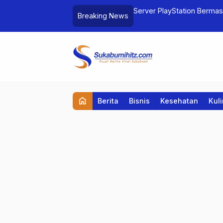
nggerak Bisnis Muda
Server PlayStation Bermas
Breaking News
home
Berita
Bisnis
Kesehatan
Kul