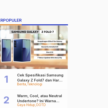
ERPOPULER
Cek Spesifikasi Samsung
Galaxy Z Fold7 dan Harga
Berita
Teknologi
Resminya
Warm, Cool, atau Neutral
Undertone? Ini Warna
Gaya Hidup
OOTD
Baju yang Bikin Kamu