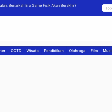
alah, Benarkah Era Game Fisik Akan Berakhir?
Pemkab Su
Berobat Gra
iner
OOTD
Wisata
Pendidikan
Olahraga
Film
Musi