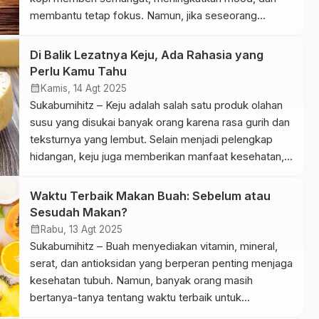
membantu tetap fokus. Namun, jika seseorang
mengonsumsi kopi secara berlebihan dan terlalu
sering, minuman ini bisa membawa efek samping
Di Balik Lezatnya Keju, Ada Rahasia yang
yang merugikan kesehatan tubuh. Efek Samping
Perlu Kamu Tahu
Kafein Menurut artikel di Halodoc, kopi dalam dosis
calendar_month
Kamis, 14 Agt 2025
tinggi bisa […]
Sukabumihitz – Keju adalah salah satu produk olahan
susu yang disukai banyak orang karena rasa gurih dan
teksturnya yang lembut. Selain menjadi pelengkap
hidangan, keju juga memberikan manfaat kesehatan,
namun di sisi lain dapat menimbulkan kekurangan jika
orang mengonsumsinya secara berlebihan. Kelebihan
Waktu Terbaik Makan Buah: Sebelum atau
Keju Sumber Protein Berkualitas Keju mengandung
Sesudah Makan?
protein lengkap yang baik untuk pertumbuhan otot […]
calendar_month
Rabu, 13 Agt 2025
Sukabumihitz – Buah menyediakan vitamin, mineral,
serat, dan antioksidan yang berperan penting menjaga
kesehatan tubuh. Namun, banyak orang masih
bertanya-tanya tentang waktu terbaik untuk
mengonsumsinya. Apakah buah lebih baik dimakan