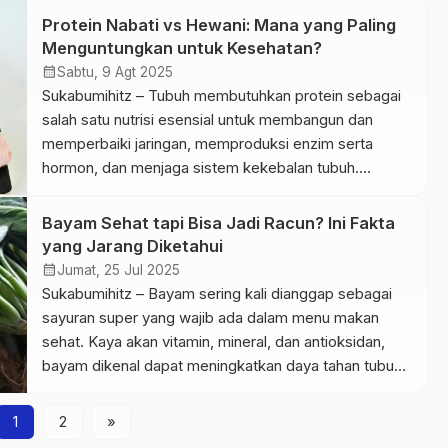
sebelum atau sesudah makan utama? Mengonsumsi
Protein Nabati vs Hewani: Mana yang Paling
Buah Sebelum MakanJika kamu memakan buah
Menguntungkan untuk Kesehatan?
sebelum makan utama, kamu bisa mengontrol nafsu
calendar_month
Sabtu, 9 Agt 2025
makan dengan lebih baik. Serat dalam […]
Sukabumihitz – Tubuh membutuhkan protein sebagai
salah satu nutrisi esensial untuk membangun dan
memperbaiki jaringan, memproduksi enzim serta
hormon, dan menjaga sistem kekebalan tubuh.
Sumber protein terbagi menjadi dua kelompok besar,
yakni protein nabati yang berasal dari tumbuhan, dan
Bayam Sehat tapi Bisa Jadi Racun? Ini Fakta
protein hewani yang berasal dari produk hewan.
yang Jarang Diketahui
Pertanyaannya, mana yang lebih unggul untuk
calendar_month
Jumat, 25 Jul 2025
kesehatan? Protein Hewani: […]
Sukabumihitz – Bayam sering kali dianggap sebagai
sayuran super yang wajib ada dalam menu makan
sehat. Kaya akan vitamin, mineral, dan antioksidan,
bayam dikenal dapat meningkatkan daya tahan tubuh,
menjaga kesehatan mata, hingga membantu
menurunkan tekanan darah. Tak heran jika banyak
1
2
»
orang memasukkan bayam ke dalam pola makan