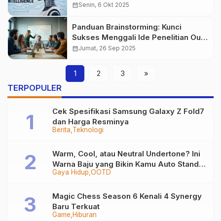
Modern
calendar_month
Senin, 6 Okt 2025
Panduan Brainstorming: Kunci
Sukses Menggali Ide Penelitian Out
of the Box
calendar_month
Jumat, 26 Sep 2025
1
2
3
»
TERPOPULER
Cek Spesifikasi Samsung Galaxy Z Fold7
dan Harga Resminya
Berita
Teknologi
Warm, Cool, atau Neutral Undertone? Ini
Warna Baju yang Bikin Kamu Auto Stand
Gaya Hidup
OOTD
Out
Magic Chess Season 6 Kenali 4 Synergy
Baru Terkuat
Game
Hiburan