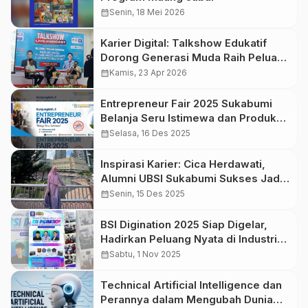
calendar_month
Senin, 18 Mei 2026
Karier Digital: Talkshow Edukatif
Dorong Generasi Muda Raih Peluang
Baru
calendar_month
Kamis, 23 Apr 2026
Entrepreneur Fair 2025 Sukabumi
Belanja Seru Istimewa dan Produk
Kreatif
calendar_month
Selasa, 16 Des 2025
Inspirasi Karier: Cica Herdawati,
Alumni UBSI Sukabumi Sukses Jadi
Kepala Biro Keuangan
calendar_month
Senin, 15 Des 2025
BSI Digination 2025 Siap Digelar,
Hadirkan Peluang Nyata di Industri
Kreatif Digital
calendar_month
Sabtu, 1 Nov 2025
Technical Artificial Intelligence dan
Perannya dalam Mengubah Dunia