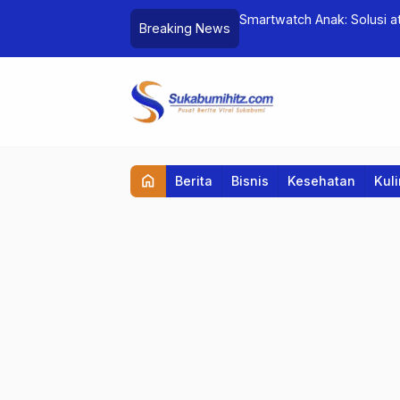
ni Ajarkan Pelajar Jadi Lebih Waspada
Smartwatch Anak: Solusi a
Breaking News
home
Berita
Bisnis
Kesehatan
Kul