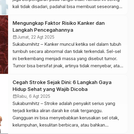
kali tidak disadari, padahal bisa membuat seseorang
sulit fokus, mudah lelah, hingga menurunkan
produktivitas. Air dan Peran Pentingnya untuk Otak
Mengungkap Faktor Risiko Kanker dan
Otak manusia sebagian besar terdiri dari air. Cairan ini
Langkah Pencegahannya
membantu menghantarkan sinyal saraf, menjaga […]
calendar_month
Jumat, 22 Agt 2025
Sukabumihitz – Kanker muncul ketika sel dalam tubuh
tumbuh secara abnormal dan tidak terkendali. Sel-sel
ini berkembang menjadi massa yang disebut tumor.
Tumor bisa bersifat jinak, artinya tidak menyebar, atau
ganas, yaitu menyebar ke bagian tubuh lain. Penyakit
ini bisa menyerang hampir semua organ dan jaringan,
Cegah Stroke Sejak Dini: 6 Langkah Gaya
mulai dari payudara, paru-paru, usus, hingga kulit.
Hidup Sehat yang Wajib Dicoba
World Health […]
calendar_month
Rabu, 6 Agt 2025
Sukabumihitz – Stroke adalah penyakit serius yang
terjadi ketika aliran darah ke otak terganggu.
Gangguan ini bisa menyebabkan kerusakan sel otak,
kelumpuhan, kesulitan berbicara, atau bahkan
kematian. Menjaga gaya hidup sehat menjadi langkah