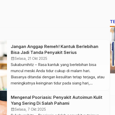
T
Jangan Anggap Remeh! Kantuk Berlebihan
Bisa Jadi Tanda Penyakit Serius
calendar_month
Selasa, 21 Okt 2025
Sukabumihitz – Rasa kantuk yang berlebihan bisa
muncul meski Anda tidur cukup di malam hari.
Biasanya ditandai dengan kesulitan tetap terjaga, atau
meningkatnya keinginan tidur pada siang hari,
terutama saat tubuh tidak banyak bergerak, misalnya
ketika mengemudi atau duduk di kantor. Meski
Mengenal Psoriasis: Penyakit Autoimun Kulit
ngantuk kadang dianggap normal, jika terjadi setiap
Yang Sering Di Salah Pahami
hari selama tiga bulan atau lebih, […]
calendar_month
Selasa, 7 Okt 2025