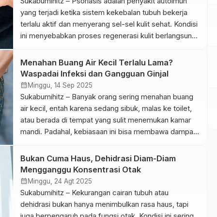
Sukabumihitz – Psoriasis adalah penyakit autoimun
yang terjadi ketika sistem kekebalan tubuh bekerja
terlalu aktif dan menyerang sel-sel kulit sehat. Kondisi
ini menyebabkan proses regenerasi kulit berlangsung
jauh lebih cepat dari normal, sehingga sel-sel kulit
menumpuk di permukaan dan menimbulkan bercak
Menahan Buang Air Kecil Terlalu Lama?
merah, bersisik tebal, serta terasa gatal atau perih.
Waspadai Infeksi dan Gangguan Ginjal
Pada beberapa kasus, psoriasis juga dapat […]
calendar_month
Minggu, 14 Sep 2025
Sukabumihitz – Banyak orang sering menahan buang
air kecil, entah karena sedang sibuk, malas ke toilet,
atau berada di tempat yang sulit menemukan kamar
mandi. Padahal, kebiasaan ini bisa membawa dampak
serius bagi kesehatan jika dilakukan terus-menerus.
Apa yang Terjadi Saat Pipis Ditahan? Kandung kemih
Bukan Cuma Haus, Dehidrasi Diam-Diam
berfungsi menyimpan urine hingga waktunya
Mengganggu Konsentrasi Otak
dikeluarkan. Normalnya, kandung kemih orang […]
calendar_month
Minggu, 24 Agt 2025
Sukabumihitz – Kekurangan cairan tubuh atau
dehidrasi bukan hanya menimbulkan rasa haus, tapi
juga berpengaruh pada fungsi otak. Kondisi ini sering