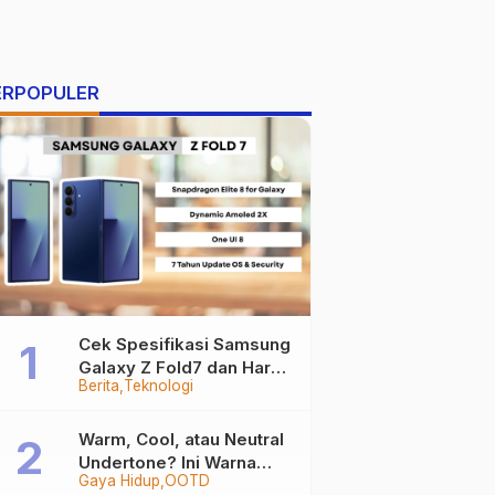
ERPOPULER
Cek Spesifikasi Samsung
Galaxy Z Fold7 dan Harga
Berita
Teknologi
Resminya
Warm, Cool, atau Neutral
Undertone? Ini Warna
Gaya Hidup
OOTD
Baju yang Bikin Kamu