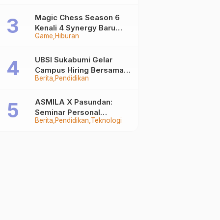
Auto Stand Out
Magic Chess Season 6
Kenali 4 Synergy Baru
Game
Hiburan
Terkuat
UBSI Sukabumi Gelar
Campus Hiring Bersama
Berita
Pendidikan
PKSS, Buka Peluang Kerja
di BRI Group
ASMILA X Pasundan:
Seminar Personal
Berita
Pendidikan
Teknologi
Branding dan Kreativitas
Generasi Muda Bersama
SDKF