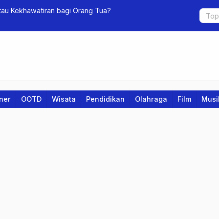
tau Kekhawatiran bagi Orang Tua?
Timnas Indo
iner
OOTD
Wisata
Pendidikan
Olahraga
Film
Musi